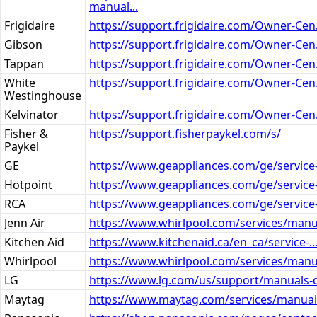
manual...
Frigidaire
https://support.frigidaire.com/Owner-Cen.
Gibson
https://support.frigidaire.com/Owner-Cen.
Tappan
https://support.frigidaire.com/Owner-Cen.
White
https://support.frigidaire.com/Owner-Cen.
Westinghouse
Kelvinator
https://support.frigidaire.com/Owner-Cen.
Fisher &
https://support.fisherpaykel.com/s/
Paykel
GE
https://www.geappliances.com/ge/service-.
Hotpoint
https://www.geappliances.com/ge/service-.
RCA
https://www.geappliances.com/ge/service-.
Jenn Air
https://www.whirlpool.com/services/manua
Kitchen Aid
https://www.kitchenaid.ca/en_ca/service-..
Whirlpool
https://www.whirlpool.com/services/manua
LG
https://www.lg.com/us/support/manuals-d
Maytag
https://www.maytag.com/services/manuals.