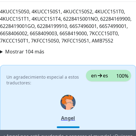
4KUCC150S0, 4KUCC150S1, 4KUCC150S2, 4KUCC151T0,
4KUCC151T1, 4KUCC151T4, 6228415001NO, 62284169900,
6228419001GO, 62284199910, 6657496001, 6657499001,
6658406002, 6658409003, 6658419000, 7KCCC150T0,
7KCCC150T1, 7KFCC150S0, 7KFCC150S1, AMB7552
Mostrar 104 más
en
es
100%
Un agradecimiento especial a estos
traductores:
Angel