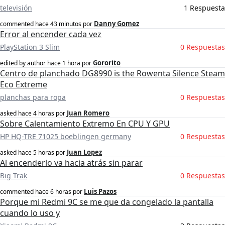
televisión
1 Respuesta
Danny Gomez
commented
hace 43 minutos
por
Error al encender cada vez
PlayStation 3 Slim
0 Respuestas
Gororito
edited by author
hace 1 hora
por
Centro de planchado DG8990 is the Rowenta Silence Steam
Eco Extreme
planchas para ropa
0 Respuestas
Juan Romero
asked
hace 4 horas
por
Sobre Calentamiento Extremo En CPU Y GPU
HP HQ-TRE 71025 boeblingen germany
0 Respuestas
Juan Lopez
asked
hace 5 horas
por
Al encenderlo va hacia atrás sin parar
Big Trak
0 Respuestas
Luis Pazos
commented
hace 6 horas
por
Porque mi Redmi 9C se me que da congelado la pantalla
cuando lo uso y