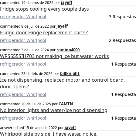
jayeff
commented
19 de ene. de 2025
por
Fridge stops cooling every couple days
refrigerador Whirlpool
3 Respuestas
jayeff
commented
8 de jul. de 2022
por
Fridge door Hinge replacement parts?
refrigerador Whirlpool
2 Respuestas
romino4000
commented
3 de jul. de 2024
por
WRS555SIHZ03 not making ice but water works
refrigerador Whirlpool
1 Respuesta
billknight
commented
23 de feb. de 2026
por
Ice not dispensing, replaced motor and control board,
door opens?
refrigerador Whirlpool
1 Respuesta
CAMTN
commented
20 de jul. de 2025
por
No interior lights and water/ice not dispensing
refrigerador Whirlpool
1 Respuesta
jayeff
answer edited
15 de ago. de 2022
por
Whirlpool side by side, I have water, no ice.