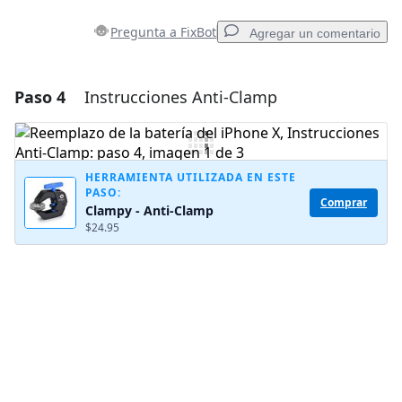
Pregunta a FixBot
Agregar un comentario
Paso 4
Instrucciones Anti-Clamp
Agregar un comentario
Agregar Comentario
HERRAMIENTA UTILIZADA EN ESTE
PASO:
Comprar
Clampy - Anti-Clamp
Cancelar
Publicar comentario
$24.95