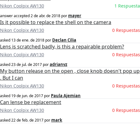
Nikon Coolpix AW130
1 Respuesta
mayer
answer accepted
2 de abr. de 2018
por
Is it possible to replace the shell on the camera
Nikon Coolpix AW130
0 Respuestas
Declan Cilia
asked
13 de ene. de 2018
por
Lens is scratched badly, is this a repairable problem?
Nikon Coolpix AW130
0 Respuestas
adrianvz
asked
23 de jul. de 2017
por
My button release on the open , close knob doesn't pop up
. But I can
Nikon Coolpix AW130
0 Respuestas
Paula Ajemian
asked
19 de jun. de 2017
por
Can lense be replacement
Nikon Coolpix AW130
0 Respuestas
mark
asked
22 de feb. de 2017
por