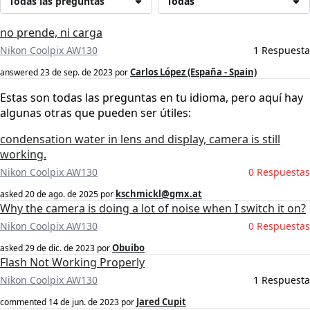
Todas las preguntas
Todas
no prende, ni carga
Nikon Coolpix AW130
1 Respuesta
Carlos López (España - Spain)
answered
23 de sep. de 2023
por
Estas son todas las preguntas en tu idioma, pero aquí hay
algunas otras que pueden ser útiles:
condensation water in lens and display, camera is still
working.
Nikon Coolpix AW130
0 Respuestas
kschmickl@gmx.at
asked
20 de ago. de 2025
por
Why the camera is doing a lot of noise when I switch it on?
Nikon Coolpix AW130
0 Respuestas
Obuibo
asked
29 de dic. de 2023
por
Flash Not Working Properly
Nikon Coolpix AW130
1 Respuesta
Jared Cupit
commented
14 de jun. de 2023
por