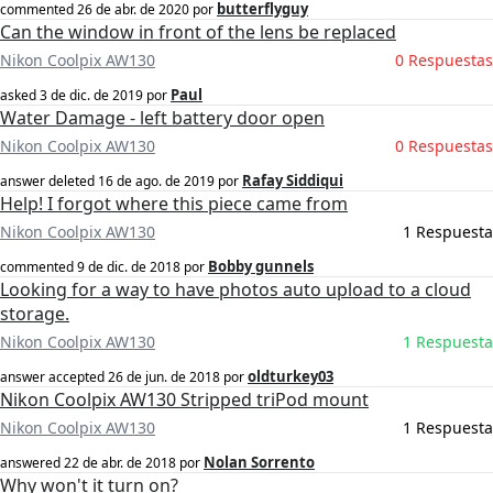
butterflyguy
commented
26 de abr. de 2020
por
Can the window in front of the lens be replaced
Nikon Coolpix AW130
0 Respuestas
Paul
asked
3 de dic. de 2019
por
Water Damage - left battery door open
Nikon Coolpix AW130
0 Respuestas
Rafay Siddiqui
answer deleted
16 de ago. de 2019
por
Help! I forgot where this piece came from
Nikon Coolpix AW130
1 Respuesta
Bobby gunnels
commented
9 de dic. de 2018
por
Looking for a way to have photos auto upload to a cloud
storage.
Nikon Coolpix AW130
1 Respuesta
oldturkey03
answer accepted
26 de jun. de 2018
por
Nikon Coolpix AW130 Stripped triPod mount
Nikon Coolpix AW130
1 Respuesta
Nolan Sorrento
answered
22 de abr. de 2018
por
Why won't it turn on?