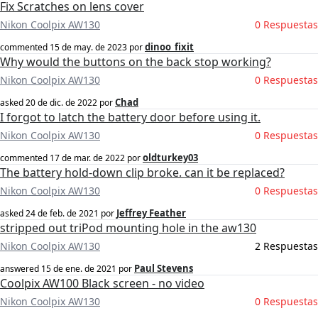
Fix Scratches on lens cover
Nikon Coolpix AW130
0 Respuestas
dinoo_fixit
commented
15 de may. de 2023
por
Why would the buttons on the back stop working?
Nikon Coolpix AW130
0 Respuestas
Chad
asked
20 de dic. de 2022
por
I forgot to latch the battery door before using it.
Nikon Coolpix AW130
0 Respuestas
oldturkey03
commented
17 de mar. de 2022
por
The battery hold-down clip broke. can it be replaced?
Nikon Coolpix AW130
0 Respuestas
Jeffrey Feather
asked
24 de feb. de 2021
por
stripped out triPod mounting hole in the aw130
Nikon Coolpix AW130
2 Respuestas
Paul Stevens
answered
15 de ene. de 2021
por
Coolpix AW100 Black screen - no video
Nikon Coolpix AW130
0 Respuestas