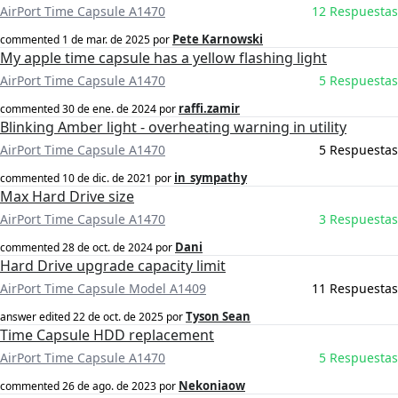
AirPort Time Capsule A1470
12 Respuestas
Pete Karnowski
commented
1 de mar. de 2025
por
My apple time capsule has a yellow flashing light
AirPort Time Capsule A1470
5 Respuestas
raffi.zamir
commented
30 de ene. de 2024
por
Blinking Amber light - overheating warning in utility
AirPort Time Capsule A1470
5 Respuestas
in_sympathy
commented
10 de dic. de 2021
por
Max Hard Drive size
AirPort Time Capsule A1470
3 Respuestas
Dani
commented
28 de oct. de 2024
por
Hard Drive upgrade capacity limit
AirPort Time Capsule Model A1409
11 Respuestas
Tyson Sean
answer edited
22 de oct. de 2025
por
Time Capsule HDD replacement
AirPort Time Capsule A1470
5 Respuestas
Nekoniaow
commented
26 de ago. de 2023
por