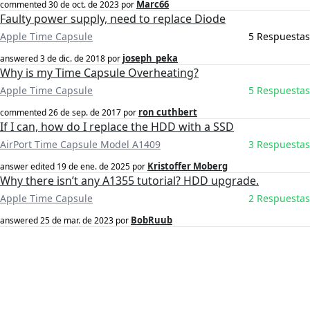
Marc66
commented
30 de oct. de 2023
por
Faulty power supply, need to replace Diode
Apple Time Capsule
5 Respuestas
joseph_peka
answered
3 de dic. de 2018
por
Why is my Time Capsule Overheating?
Apple Time Capsule
5 Respuestas
ron cuthbert
commented
26 de sep. de 2017
por
If I can, how do I replace the HDD with a SSD
AirPort Time Capsule Model A1409
3 Respuestas
Kristoffer Moberg
answer edited
19 de ene. de 2025
por
Why there isn’t any A1355 tutorial? HDD upgrade.
Apple Time Capsule
2 Respuestas
BobRuub
answered
25 de mar. de 2023
por