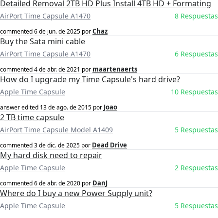
Detailed Removal 2TB HD Plus Install 4TB HD + Formating
AirPort Time Capsule A1470
8 Respuestas
Chaz
commented
6 de jun. de 2025
por
Buy the Sata mini cable
AirPort Time Capsule A1470
6 Respuestas
maartenaerts
commented
4 de abr. de 2021
por
How do I upgrade my Time Capsule's hard drive?
Apple Time Capsule
10 Respuestas
Joao
answer edited
13 de ago. de 2015
por
2 TB time capsule
AirPort Time Capsule Model A1409
5 Respuestas
Dead Drive
commented
3 de dic. de 2025
por
My hard disk need to repair
Apple Time Capsule
2 Respuestas
DanJ
commented
6 de abr. de 2020
por
Where do I buy a new Power Supply unit?
Apple Time Capsule
5 Respuestas