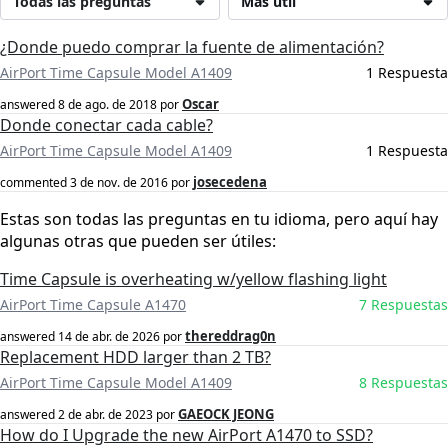
Todas las preguntas
Más útil
¿Donde puedo comprar la fuente de alimentación?
AirPort Time Capsule Model A1409
1 Respuesta
Oscar
answered
8 de ago. de 2018
por
Donde conectar cada cable?
AirPort Time Capsule Model A1409
1 Respuesta
josecedena
commented
3 de nov. de 2016
por
Estas son todas las preguntas en tu idioma, pero aquí hay
algunas otras que pueden ser útiles:
Time Capsule is overheating w/yellow flashing light
AirPort Time Capsule A1470
7 Respuestas
thereddrag0n
answered
14 de abr. de 2026
por
Replacement HDD larger than 2 TB?
AirPort Time Capsule Model A1409
8 Respuestas
GAEOCK JEONG
answered
2 de abr. de 2023
por
How do I Upgrade the new AirPort A1470 to SSD?