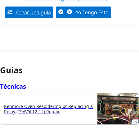
Crear una guía
Yo Tengo Esto
Guías
Técnicas
Kenmore Oven Resoldering or Replacing a
Relay (T9AV5L12-12) Repair
EN