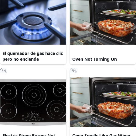
El quemador de gas hace clic
pero no enciende
Oven Not Turning On
EN
EN
Electric Stove Burner Not
Oven Smells Like Gas When