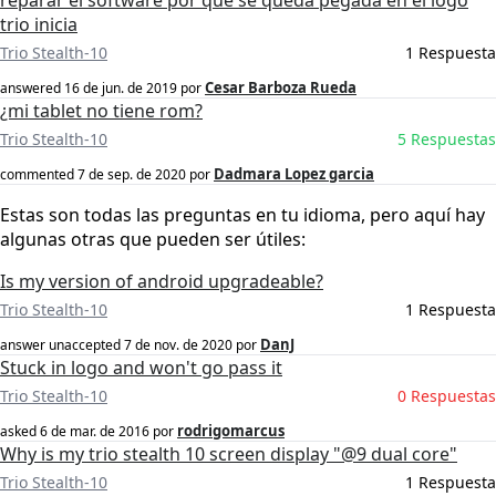
reparar el software por que se queda pegada en el logo
trio inicia
Trio Stealth-10
1 Respuesta
Cesar Barboza Rueda
answered
16 de jun. de 2019
por
¿mi tablet no tiene rom?
Trio Stealth-10
5 Respuestas
Dadmara Lopez garcia
commented
7 de sep. de 2020
por
Estas son todas las preguntas en tu idioma, pero aquí hay
algunas otras que pueden ser útiles:
Is my version of android upgradeable?
Trio Stealth-10
1 Respuesta
DanJ
answer unaccepted
7 de nov. de 2020
por
Stuck in logo and won't go pass it
Trio Stealth-10
0 Respuestas
rodrigomarcus
asked
6 de mar. de 2016
por
Why is my trio stealth 10 screen display "@9 dual core"
Trio Stealth-10
1 Respuesta