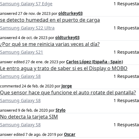
Samsung Galaxy S7 Edge
1 Respuesta
oldturkey03
answered
27 de nov. de 2023
por
se detecto humedad en el puerto de carga
Samsung Galaxy S22 Ultra
1 Respuesta
oldturkey03
answered
4 de oct. de 2023
por
¿Por qué se me reinicia varias veces al día?
Samsung Galaxy S21
1 Respuesta
Carlos López (España - Spain)
answer edited
27 de ene. de 2023
por
Le entro agua y trato de saber si es el Display o MOBO
Samsung Galaxy S8
1 Respuesta
Jorge
commented
24 de feb. de 2020
por
Que sensor hace que funcione el auto rotate del pantalla?
Samsung Galaxy S8
1 Respuesta
Stylo
answered
9 de feb. de 2020
por
No detecta la tarjeta SIM
Samsung Galaxy S8
1 Respuesta
Oscar
answer edited
7 de ago. de 2019
por