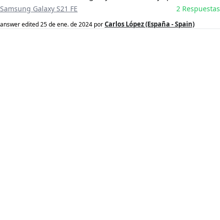
Samsung Galaxy S21 FE
2 Respuestas
Carlos López (España - Spain)
answer edited
25 de ene. de 2024
por