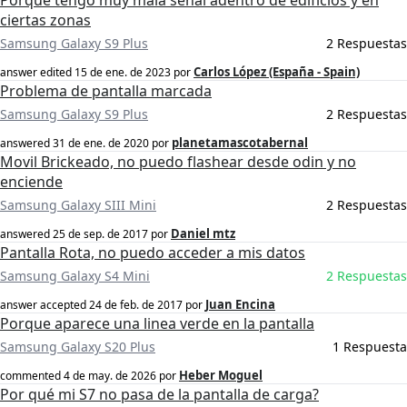
Porque tengo muy mala señal adentro de edificios y en
ciertas zonas
Samsung Galaxy S9 Plus
2 Respuestas
Carlos López (España - Spain)
answer edited
15 de ene. de 2023
por
Problema de pantalla marcada
Samsung Galaxy S9 Plus
2 Respuestas
planetamascotabernal
answered
31 de ene. de 2020
por
Movil Brickeado, no puedo flashear desde odin y no
enciende
Samsung Galaxy SIII Mini
2 Respuestas
Daniel mtz
answered
25 de sep. de 2017
por
Pantalla Rota, no puedo acceder a mis datos
Samsung Galaxy S4 Mini
2 Respuestas
Juan Encina
answer accepted
24 de feb. de 2017
por
Porque aparece una linea verde en la pantalla
Samsung Galaxy S20 Plus
1 Respuesta
Heber Moguel
commented
4 de may. de 2026
por
Por qué mi S7 no pasa de la pantalla de carga?