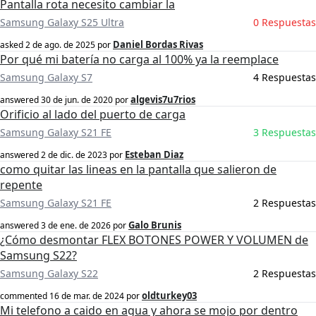
Pantalla rota necesito cambiar la
Samsung Galaxy S25 Ultra
0 Respuestas
Daniel Bordas Rivas
asked
2 de ago. de 2025
por
Por qué mi batería no carga al 100% ya la reemplace
Samsung Galaxy S7
4 Respuestas
algevis7u7rios
answered
30 de jun. de 2020
por
Orificio al lado del puerto de carga
Samsung Galaxy S21 FE
3 Respuestas
Esteban Diaz
answered
2 de dic. de 2023
por
como quitar las lineas en la pantalla que salieron de
repente
Samsung Galaxy S21 FE
2 Respuestas
Galo Brunis
answered
3 de ene. de 2026
por
¿Cómo desmontar FLEX BOTONES POWER Y VOLUMEN de
Samsung S22?
Samsung Galaxy S22
2 Respuestas
oldturkey03
commented
16 de mar. de 2024
por
Mi telefono a caido en agua y ahora se mojo por dentro