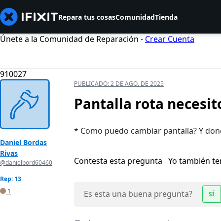
Repara tus cosas
Comunidad
Tienda
Únete a la Comunidad de Reparación -
Crear Cuenta
910027
PUBLICADO:
2 DE AGO. DE 2025
Pantalla rota necesit
* Como puedo cambiar pantalla? Y do
Daniel Bordas
Rivas
Contesta esta pregunta
Yo también t
@danielbord60460
Rep: 13
1
Es esta una buena pregunta?
SÍ