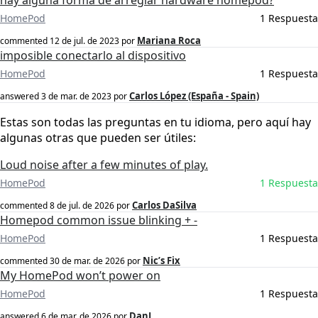
hay alguna forma de arreglar hardware homepod?
HomePod
1 Respuesta
Mariana Roca
commented
12 de jul. de 2023
por
imposible conectarlo al dispositivo
HomePod
1 Respuesta
Carlos López (España - Spain)
answered
3 de mar. de 2023
por
Estas son todas las preguntas en tu idioma, pero aquí hay
algunas otras que pueden ser útiles:
Loud noise after a few minutes of play.
HomePod
1 Respuesta
Carlos DaSilva
commented
8 de jul. de 2026
por
Homepod common issue blinking + -
HomePod
1 Respuesta
Nic’s Fix
commented
30 de mar. de 2026
por
My HomePod won’t power on
HomePod
1 Respuesta
DanJ
answered
6 de mar. de 2026
por