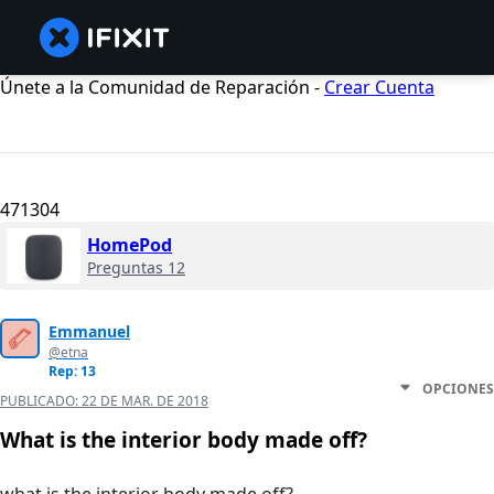
Únete a la Comunidad de Reparación -
Crear Cuenta
471304
HomePod
Preguntas 12
Emmanuel
@etna
Rep: 13
OPCIONES
PUBLICADO:
22 DE MAR. DE 2018
What is the interior body made off?