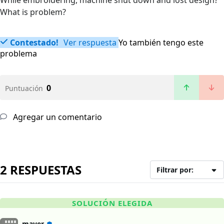
While embroidering, machine shut down and lost design?
What is problem?
Contestado!
Ver respuesta
Yo también tengo este
problema
0
Puntuación
Agregar un comentario
2 RESPUESTAS
Filtrar por:
SOLUCIÓN ELEGIDA
mayer