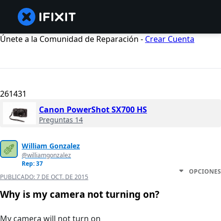
Únete a la Comunidad de Reparación -
Crear Cuenta
261431
Canon PowerShot SX700 HS
Preguntas 14
William Gonzalez
@williamgonzalez
Rep: 37
OPCIONES
PUBLICADO:
7 DE OCT. DE 2015
Why is my camera not turning on?
My camera will not turn on