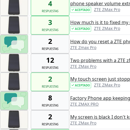
4
phone speaker volume ext
ZTE ZMax Pro
ACEPTADO
RESPUESTAS
3
How much is it to fixed my
ZTE ZMax Pro
ACEPTADO
RESPUESTAS
2
How do you reset a ZTE ph
ZTE Zmax Pro
RESPUESTAS
12
Two problems with a ZTE 
ZTE ZMax Pro
RESPUESTAS
2
My touch screen just stoppe
ZTE ZMax Pro
ACEPTADO
RESPUESTAS
8
Factory Phone app keeping
ZTE ZMAX PRO
RESPUESTAS
2
My screen is black I don't
ZTE ZMax Pro
RESPUESTAS