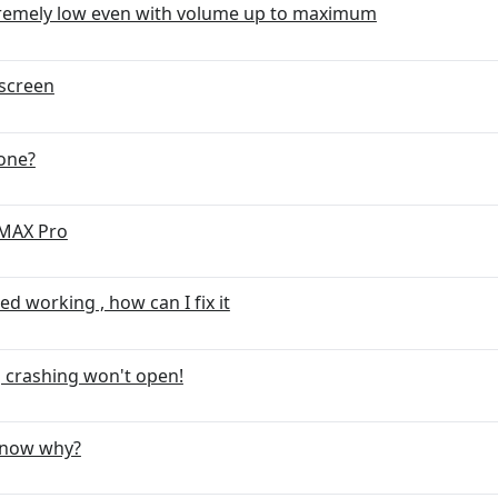
remely low even with volume up to maximum
 screen
one?
zMAX Pro
d working , how can I fix it
 crashing won't open!
 know why?