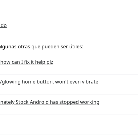
ado
algunas otras que pueden ser útiles:
ow can I fix it help plz
n/glowing home button, won't even vibrate
nately Stock Android has stopped working