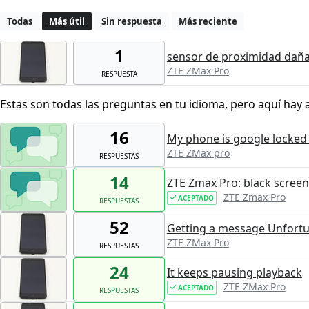
Todas
Más útil
Sin respuesta
Más reciente
1
sensor de proximidad dañ
ZTE ZMax Pro
RESPUESTA
Estas son todas las preguntas en tu idioma, pero aquí hay 
16
My phone is google locked h
ZTE ZMax pro
RESPUESTAS
14
ZTE Zmax Pro: black scree
ZTE Zmax Pro
ACEPTADO
RESPUESTAS
52
Getting a message Unfortu
ZTE ZMax Pro
RESPUESTAS
24
It keeps pausing playback
ZTE ZMax Pro
ACEPTADO
RESPUESTAS