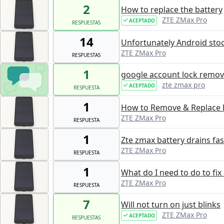
2
How to replace the battery
ZTE ZMax Pro
ACEPTADO
RESPUESTAS
14
Unfortunately Android sto
ZTE ZMax Pro
RESPUESTAS
1
google account lock remov
zte zmax pro
ACEPTADO
RESPUESTA
1
How to Remove & Replace 
ZTE ZMax Pro
RESPUESTA
1
Zte zmax battery drains fas
ZTE ZMax Pro
RESPUESTA
1
What do I need to do to fi
ZTE ZMax Pro
RESPUESTA
7
Will not turn on just blinks
ZTE ZMax Pro
ACEPTADO
RESPUESTAS