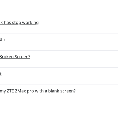
ck has stop working
al?
Broken Screen?
t
x my ZTE ZMax pro with a blank screen?