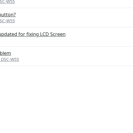
DSC-W55
button?
DSC-W55
updated for fixing LCD Screen
oblem
t DSC-W55