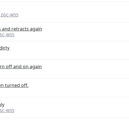
t DSC-W55
s and retracts again
DSC-W55
dirty
rn off and on again
en turned off.
ly
DSC-W55