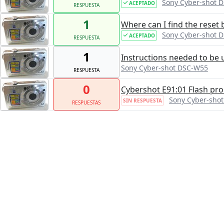
Sony Cyber-shot 
ACEPTADO
RESPUESTA
1
Where can I find the reset 
Sony Cyber-shot 
ACEPTADO
RESPUESTA
1
Instructions needed to be 
Sony Cyber-shot DSC-W55
RESPUESTA
0
Cybershot E91:01 Flash pr
Sony Cyber-sho
SIN RESPUESTA
RESPUESTAS