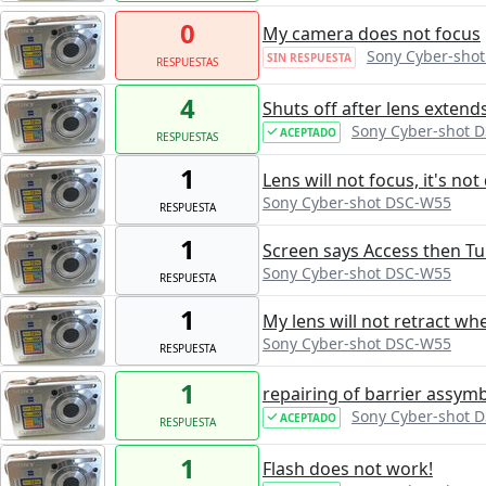
0
My camera does not focus
Sony Cyber-sho
SIN RESPUESTA
RESPUESTAS
4
Shuts off after lens extend
Sony Cyber-shot 
ACEPTADO
RESPUESTAS
1
Lens will not focus, it's not 
Sony Cyber-shot DSC-W55
RESPUESTA
1
Screen says Access then Tu
Sony Cyber-shot DSC-W55
RESPUESTA
1
My lens will not retract wh
Sony Cyber-shot DSC-W55
RESPUESTA
1
repairing of barrier assymb
Sony Cyber-shot 
ACEPTADO
RESPUESTA
1
Flash does not work!