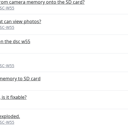
 from camera memory onto the SD card?
DSC-W55
ut can view photos?
DSC-W55
on the dsc w55
DSC-W55
 memory to SD card
s it fixable?
exploded.
DSC-W55