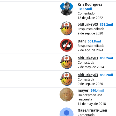
Kris Rodriguez
316.5mil
Comentado
18 de jul. de 2022
oldturkey03
858.2mil
Respuesta editada
9 de sep. de 2020
DanJ
501.8mil
Respuesta editada
2 de ago. de 2024
oldturkey03
858.2mil
Contestada
7 de may. de 2024
oldturkey03
858.2mil
Contestada
9 de sep. de 2020
mayer
690.4mil
Ha aceptado una
respuesta
14 de may. de 2018
Павел Гнатишен
Comentado