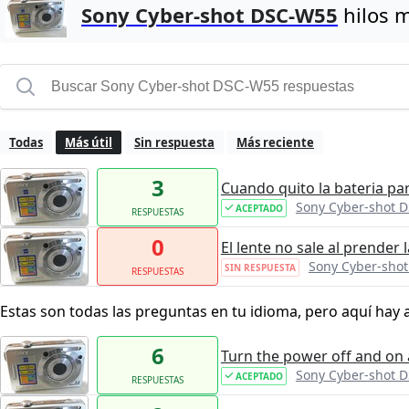
Sony Cyber-shot DSC-W55
hilos m
Todas
Más útil
Sin respuesta
Más reciente
3
Cuando quito la bateria par
Sony Cyber-shot 
ACEPTADO
RESPUESTAS
0
El lente no sale al prender
Sony Cyber-sho
SIN RESPUESTA
RESPUESTAS
Estas son todas las preguntas en tu idioma, pero aquí hay 
6
Turn the power off and on
Sony Cyber-shot 
ACEPTADO
RESPUESTAS