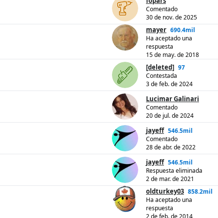
fopars
Comentado
30 de nov. de 2025
mayer
690.4mil
Ha aceptado una
respuesta
15 de may. de 2018
[deleted]
97
Contestada
3 de feb. de 2024
Lucimar Galinari
Comentado
20 de jul. de 2024
jayeff
546.5mil
Comentado
28 de abr. de 2022
jayeff
546.5mil
Respuesta eliminada
2 de mar. de 2021
oldturkey03
858.2mil
Ha aceptado una
respuesta
2 de feb. de 2014