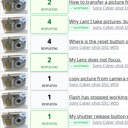
2
How to transfer a picture
Sony Cyber-shot 
ACEPTADO
RESPUESTAS
4
Why cant I take pictures, b
Sony Cyber-shot 
ACEPTADO
RESPUESTAS
4
Where is the reset button 
Sony Cyber-shot DSC-W55
RESPUESTAS
2
My Lens does not focus.
Sony Cyber-shot 
ACEPTADO
RESPUESTAS
1
copy picture from camera
Sony Cyber-shot DSC-W55
RESPUESTA
1
Flash has stopped working, i
Sony Cyber-shot DSC-W55
RESPUESTA
1
My shutter release button 
Sony Cyber-shot 
ACEPTADO
RESPUESTA