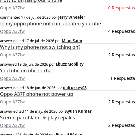
How to un hang our phone
Oppo A37fw
0 Respuestas
Jerry Wheeler
commented
17 de jul. de 2026
por
In my oppo phone not run updated youtube
Oppo A37fw
4 Respuestas
Mian Saim
answer edited
17 de jul. de 2026
por
Why is my phone not switching on?
Oppo A37fw
2 Respuestas
Ebuzz Mobility
answered
19 de jun. de 2026
por
YouTube on nhi ho rha
Oppo A37fw
1 Respuesta
oldturkey03
answer edited
18 de jun. de 2026
por
Oppo A37F phone not power up
Oppo A37fw
2 Respuestas
Ayush Kumar
answer edited
11 de may. de 2026
por
Sceren paroblam Display repales
Oppo A37fw
2 Respuestas
Prasad Walke
answered
26 de abr. de 2026
por