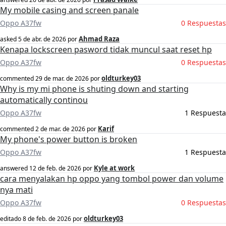
My mobile casing and screen panale
Oppo A37fw
0 Respuestas
Ahmad Raza
asked
5 de abr. de 2026
por
Kenapa lockscreen pasword tidak muncul saat reset hp
Oppo A37fw
0 Respuestas
oldturkey03
commented
29 de mar. de 2026
por
Why is my mi phone is shuting down and starting
automatically continou
Oppo A37fw
1 Respuesta
Karif
commented
2 de mar. de 2026
por
My phone's power button is broken
Oppo A37fw
1 Respuesta
Kyle at work
answered
12 de feb. de 2026
por
cara menyalakan hp oppo yang tombol power dan volume
nya mati
Oppo A37fw
0 Respuestas
oldturkey03
editado
8 de feb. de 2026
por