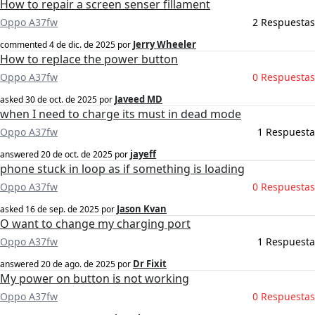
How to repair a screen senser fillament
Oppo A37fw
2 Respuestas
Jerry Wheeler
commented
4 de dic. de 2025
por
How to replace the power button
Oppo A37fw
0 Respuestas
Javeed MD
asked
30 de oct. de 2025
por
when I need to charge its must in dead mode
Oppo A37fw
1 Respuesta
jayeff
answered
20 de oct. de 2025
por
phone stuck in loop as if something is loading
Oppo A37fw
0 Respuestas
Jason Kvan
asked
16 de sep. de 2025
por
O want to change my charging port
Oppo A37fw
1 Respuesta
Dr Fixit
answered
20 de ago. de 2025
por
My power on button is not working
Oppo A37fw
0 Respuestas