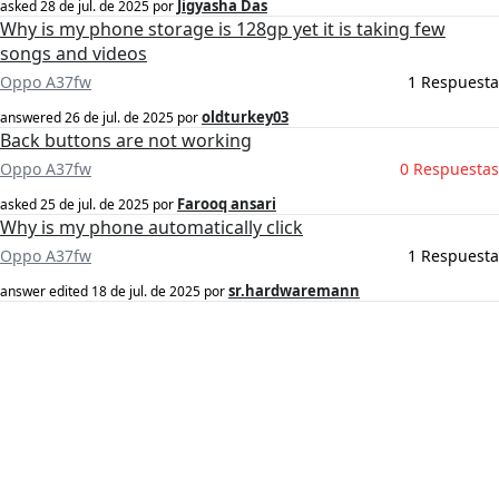
Jigyasha Das
asked
28 de jul. de 2025
por
Why is my phone storage is 128gp yet it is taking few
songs and videos
Oppo A37fw
1 Respuesta
oldturkey03
answered
26 de jul. de 2025
por
Back buttons are not working
Oppo A37fw
0 Respuestas
Farooq ansari
asked
25 de jul. de 2025
por
Why is my phone automatically click
Oppo A37fw
1 Respuesta
sr.hardwaremann
answer edited
18 de jul. de 2025
por