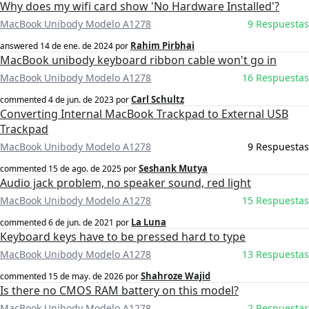
Why does my wifi card show 'No Hardware Installed'?
MacBook Unibody Modelo A1278
9 Respuestas
Rahim Pirbhai
answered
14 de ene. de 2024
por
MacBook unibody keyboard ribbon cable won't go in
MacBook Unibody Modelo A1278
16 Respuestas
Carl Schultz
commented
4 de jun. de 2023
por
Converting Internal MacBook Trackpad to External USB
Trackpad
MacBook Unibody Modelo A1278
9 Respuestas
Seshank Mutya
commented
15 de ago. de 2025
por
Audio jack problem, no speaker sound, red light
MacBook Unibody Modelo A1278
15 Respuestas
La Luna
commented
6 de jun. de 2021
por
Keyboard keys have to be pressed hard to type
MacBook Unibody Modelo A1278
13 Respuestas
Shahroze Wajid
commented
15 de may. de 2026
por
Is there no CMOS RAM battery on this model?
MacBook Unibody Modelo A1278
2 Respuestas