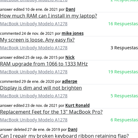
DanJ
answer edited
10 de ene. de 2021
por
How much RAM can I install in my laptop?
MacBook Unibody Modelo A1278
16 Respuestas
mike jones
commented
24 de nov. de 2021
por
My screen is loose. Any easy fix?
MacBook Unibody Modelo A1278
3 Respuestas
Nick
answer edited
25 de sep. de 2015
por
RAM upgrade from 1066 to 1333 MHz
MacBook Unibody Modelo A1278
19 Respuestas
adlerpe
commented
29 de ene. de 2020
por
Display is dim and will not brighten
MacBook Unibody Modelo A1278
5 Respuestas
Kurt Ronald
answer edited
23 de nov. de 2021
por
Replacement Feet for the 13" MacBook Pro?
MacBook Unibody Modelo A1278
6 Respuestas
DanJ
answer deleted
27 de ene. de 2019
por
Can I repair my broken keyboard ribbon retaining flap?