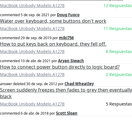
MacBook Unibody Modelo A1278
12 Respuestas
Doug Fuoco
commented
5 de sep. de 2021
por
Water over keyboard, some buttons don't work
MacBook Unibody Modelo A1278
11 Respuestas
miki756
commented
29 de sep. de 2019
por
How to put keys back on keyboard. they fell off.
MacBook Unibody Modelo A1278
6 Respuestas
Aryan Siwach
commented
10 de abr. de 2021
por
How to connect power button directly to logic board?
MacBook Unibody Modelo A1278
2 Respuestas
Chad Wheatley
answer deleted
30 de sep. de 2012
por
Screen suddenly freezes then fades to grey then eventually
black
MacBook Unibody Modelo A1278
5 Respuestas
Scott Sloan
commented
6 de abr. de 2018
por