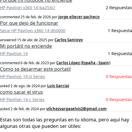
Porque mi notbook no enciende
HP Pavilion x360 14-ba253cl
2 Respuestas
jorge eliecer pacheco
commented
25 de feb. de 2026
por
Por que dejo de funcionar
Serie HP Pavilion x360 14-dh0000
1 Respuesta
Carlos Santoyo
answered
15 de abr. de 2025
por
Mi portátil no enciende
HP Pavilion 14
1 Respuesta
Carlos López (España - Spain)
commented
6 de feb. de 2023
por
Como se desarmar este portatil
HP Pavilion 14-d Series
0 Respuestas
Luis Garciai
asked
2 de ago. de 2024
por
como sacar el virus
HP Pavilion 14-c Series
0 Respuestas
vilchezvargaselvis2@gmail.com
asked
2 de feb. de 2024
por
Estas son todas las preguntas en tu idioma, pero aquí hay
algunas otras que pueden ser útiles: