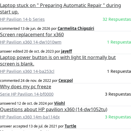
Laptop stuck on " Preparing Automatic Repair " during
start up.
HP Pavilion 14-b Series
32 Respuestas
Carmelita Chigoziri
commented
13 de jun. de 2026
por
Screen replacement for x360
HP Pavilion x360 14-dw1010wm
1 Respuesta
jayeff
answer edited
20 de oct. de 2023
por
Laptop power button is on with light lit normally but
screen is blank.
HP Pavilion x360 14-ba253cl
1 Respuesta
Cescpol
commented
24 de nov. de 2022
por
Why does my pc freeze
Serie HP Pavilion 14-bf0000
3 Respuestas
Viiohl
answered
12 de oct. de 2024
por
Questions about HP pavilion x360 (14-dw1052tu)
HP Pavilion x360 14m-ba114dx
3 Respuestas
Turtle
answer accepted
13 de jul. de 2021
por