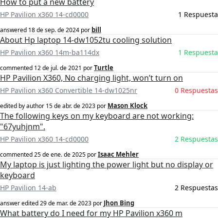
How to put a new battery
HP Pavilion x360 14-cd0000
1 Respuesta
bill
answered
18 de sep. de 2024
por
About Hp laptop 14-dw1052tu cooling solution
HP Pavilion x360 14m-ba114dx
1 Respuesta
Turtle
commented
12 de jul. de 2021
por
HP Pavilion X360, No charging light, won’t turn on
HP Pavilion x360 Convertible 14-dw1025nr
0 Respuestas
Mason Klock
edited by author
15 de abr. de 2023
por
The following keys on my keyboard are not working:
"67yuhjnm".
HP Pavilion x360 14-cd0000
2 Respuestas
Isaac Mehler
commented
25 de ene. de 2025
por
My laptop is just lighting the power light but no display or
keyboard
HP Pavilion 14-ab
2 Respuestas
Jhon Bing
answer edited
29 de mar. de 2023
por
What battery do I need for my HP Pavilion x360 m