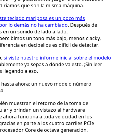
, diríamos que son la misma máquina.
este teclado mariposa es un poco más
o por lo demás no ha cambiado
. Después de
as en un sonido de lado a lado,
 percibimos un tono más bajo, menos clacky,
ferencia en decibelios es difícil de detectar.
o,
si viste nuestro informe inicial sobre el modelo
ablemente ya sepas a dónde va esto. ¡Sin leer
 llegando a eso.
 hasta ahora: un nuevo modelo número
14
ién muestran el retorno de la toma de
lar y brindan un vistazo al hardware
 ahora funciona a toda velocidad en los
racias en parte a los cuatro carriles PCIe
procesador Core de octava generación.