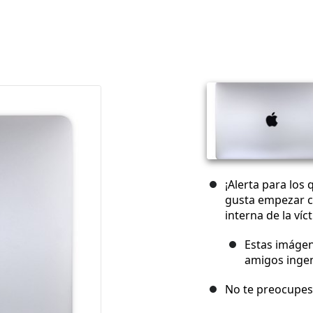
¡Alerta para los
gusta empezar co
interna de la víc
Estas imágene
amigos inge
No te preocupes,