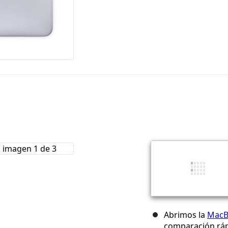
Abrimos la
MacB
comparación ráp