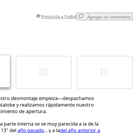
Pregunta a FixBot
Agregar un comentario
Agregar un comentario
Cancelar
Publicar comentario
uestro desmontaje empieza—despachamos
entalobe y realizamos rápidamente nuestro
imiento de apertura.
la parte interna se ve muy parecida a la de la
 13" del
año pasado
... y a la
del año anterior a