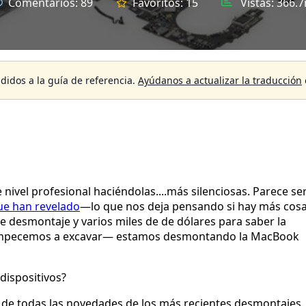
Comentarios:
89
Favoritos:
15
Vistas:
366.7
didos a la guía de referencia.
Ayúdanos a actualizar la traducción
ivel profesional haciéndolas....más silenciosas. Parece se
ue han revelado
—lo que nos deja pensando si hay más cos
e desmontaje y varios miles de de dólares para saber la
 empecemos a excavar— estamos desmontando la MacBook
dispositivos?
 de todas las novedades de los más recientes desmontajes.