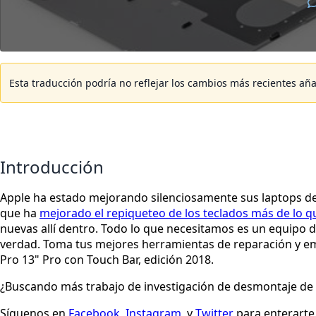
Esta traducción podría no reflejar los cambios más recientes aña
Introducción
Apple ha estado mejorando silenciosamente sus laptops de n
que ha
mejorado el repiqueteo de los teclados más de lo q
nuevas allí dentro. Todo lo que necesitamos es un equipo d
verdad. Toma tus mejores herramientas de reparación y
Pro 13" Pro con Touch Bar, edición 2018.
¿Buscando más trabajo de investigación de desmontaje de 
Síguenos en
Facebook
,
Instagram
, y
Twitter
para enterarte