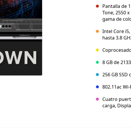
Pantalla de 
Tone, 2550 x
gama de colo
Intel Core i5
hasta 3.8 GHz
Coprocesado
8 GB de 21
256 GB SSD 
802.11ac Wi-F
Cuatro puert
carga, Displ