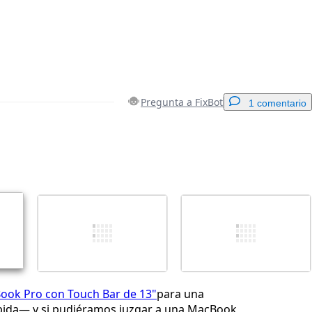
Pregunta a FixBot
1 comentario
Agregar un comentario
Cancelar
Publicar comentario
ook Pro con Touch Bar de 13"
para una
ida— y si pudiéramos juzgar a una MacBook