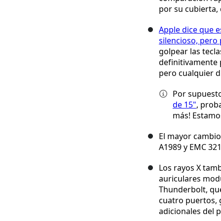
por su cubierta
Apple dice que 
silencioso, per
golpear las tecl
definitivamente
pero cualquier di
Por supuest
de 15"
, prob
más! Estamos
El mayor cambio
A1989 y EMC 32
Los rayos X tamb
auriculares modu
Thunderbolt, que
cuatro puertos, g
adicionales del 