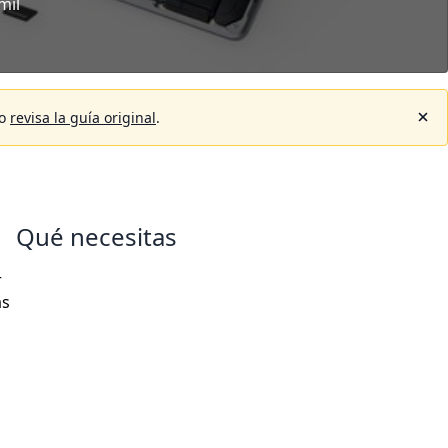
mil
o
revisa la guía original
.
Qué necesitas
r
as