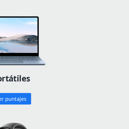
rtátiles
er puntajes