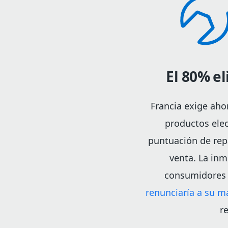
El 80% e
Francia exige aho
productos ele
puntuación de rep
venta. La in
consumidores 
renunciaría a su ma
r