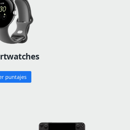
rtwatches
er puntajes