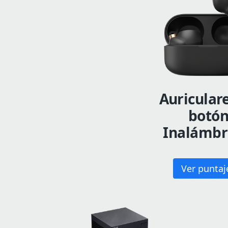
Auricular
botó
Inalámbr
Ver puntaj