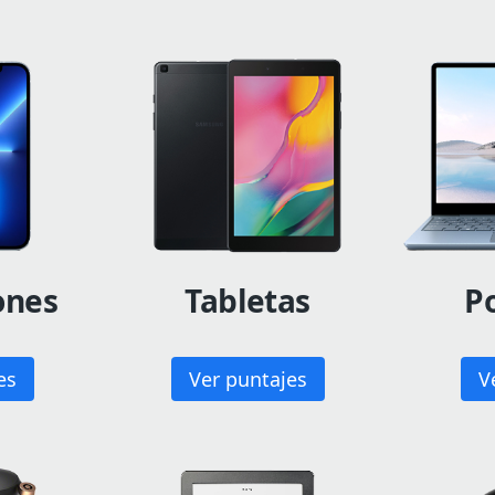
ones
Tabletas
Po
es
Ver puntajes
V