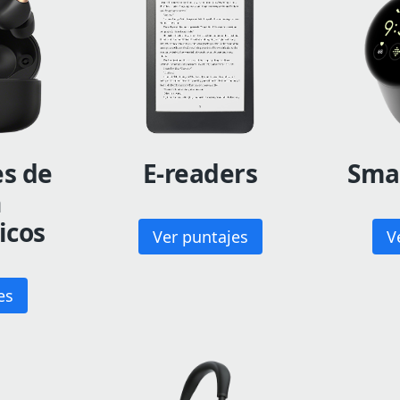
es de
E-readers
Sma
n
icos
Ver puntajes
V
es