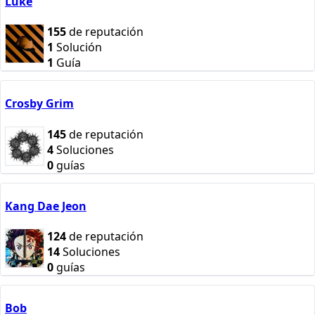
Luke
155
de reputación
1
Solución
1
Guía
Crosby Grim
145
de reputación
4
Soluciones
0
guías
Kang Dae Jeon
124
de reputación
14
Soluciones
0
guías
Bob