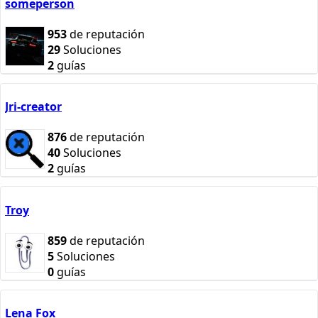
someperson
953
de reputación
29
Soluciones
2
guías
Jri-creator
876
de reputación
40
Soluciones
2
guías
Troy
859
de reputación
5
Soluciones
0
guías
Lena Fox