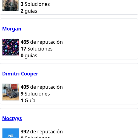
3
Soluciones
2
guías
Morgan
465
de reputación
17
Soluciones
0
guías
Dimitri Cooper
405
de reputación
9
Soluciones
1
Guía
Noctyys
392
de reputación