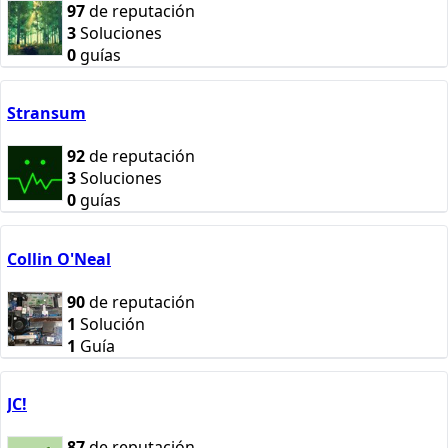
97
de reputación
3
Soluciones
0
guías
Stransum
92
de reputación
3
Soluciones
0
guías
Collin O'Neal
90
de reputación
1
Solución
1
Guía
JC!
87
de reputación