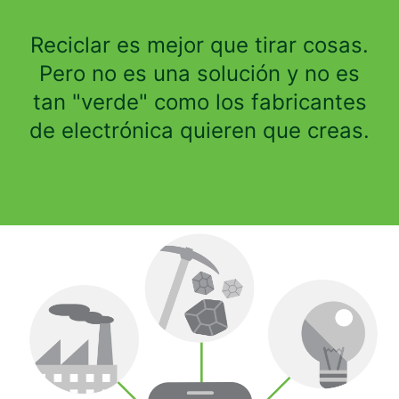
Reciclar es mejor que tirar cosas.
Pero no es una solución y no es
tan "verde" como los fabricantes
de electrónica quieren que creas.