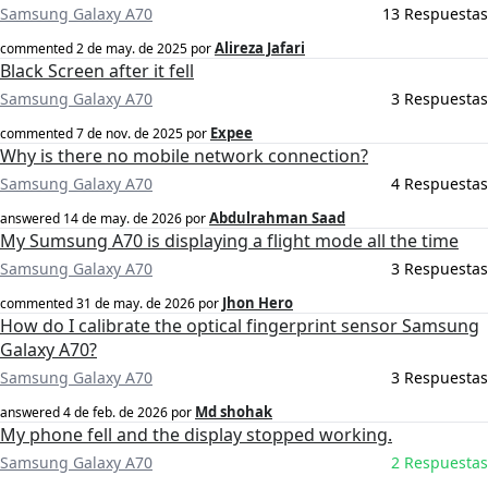
Samsung Galaxy A70
13 Respuestas
Alireza Jafari
commented
2 de may. de 2025
por
Black Screen after it fell
Samsung Galaxy A70
3 Respuestas
Expee
commented
7 de nov. de 2025
por
Why is there no mobile network connection?
Samsung Galaxy A70
4 Respuestas
Abdulrahman Saad
answered
14 de may. de 2026
por
My Sumsung A70 is displaying a flight mode all the time
Samsung Galaxy A70
3 Respuestas
Jhon Hero
commented
31 de may. de 2026
por
How do I calibrate the optical fingerprint sensor Samsung
Galaxy A70?
Samsung Galaxy A70
3 Respuestas
Md shohak
answered
4 de feb. de 2026
por
My phone fell and the display stopped working.
Samsung Galaxy A70
2 Respuestas