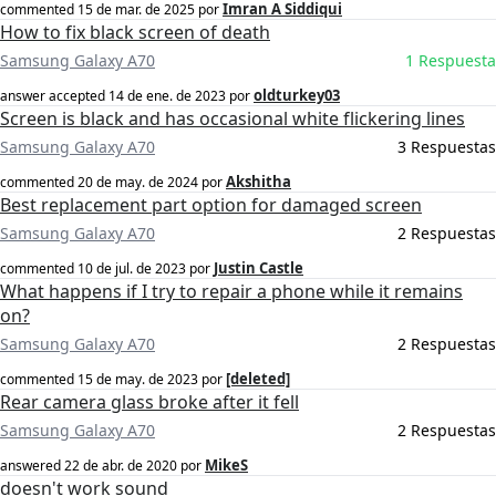
Imran A Siddiqui
commented
15 de mar. de 2025
por
How to fix black screen of death
Samsung Galaxy A70
1 Respuesta
oldturkey03
answer accepted
14 de ene. de 2023
por
Screen is black and has occasional white flickering lines
Samsung Galaxy A70
3 Respuestas
Akshitha
commented
20 de may. de 2024
por
Best replacement part option for damaged screen
Samsung Galaxy A70
2 Respuestas
Justin Castle
commented
10 de jul. de 2023
por
What happens if I try to repair a phone while it remains
on?
Samsung Galaxy A70
2 Respuestas
[deleted]
commented
15 de may. de 2023
por
Rear camera glass broke after it fell
Samsung Galaxy A70
2 Respuestas
MikeS
answered
22 de abr. de 2020
por
doesn't work sound