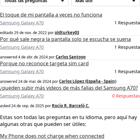
Todas las preguntas
Más útil
El toque de mi pantalla a veces no funciona
Samsung Galaxy A70
1 Respuesta
oldturkey03
editado
29 de nov. de 2022
por
Por qué sale negra la pantalla solo se escucha se suena
Samsung Galaxy A70
1 Respuesta
Carlos Santoyo
answered
4 de abr. de 2024
por
Porque no reconoce targeta sim card
Samsung Galaxy A70
1 Respuesta
Carlos López (España - Spain)
answered
24 de mar. de 2024
por
¿pueden subir más videos de más fallas del Samsung A70?
Samsung Galaxy A70
0 Respuestas
Rocío R. Barceló C.
asked
24 de sep. de 2025
por
Estas son todas las preguntas en tu idioma, pero aquí hay
algunas otras que pueden ser útiles:
My Phone does not charge when connected