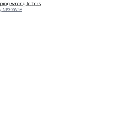
ping wrong letters
ng NP305V5A