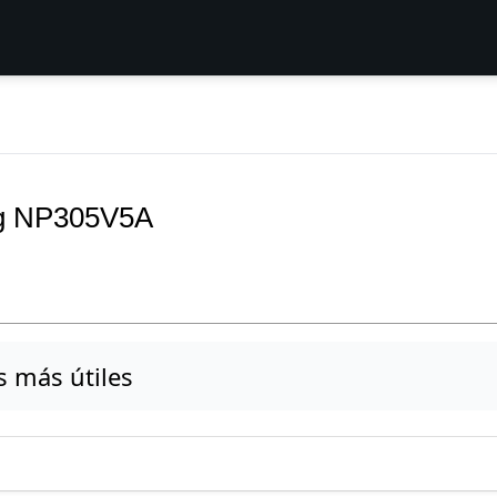
ung NP305V5A
s más útiles