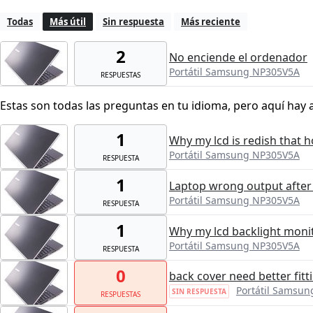
Todas
Más útil
Sin respuesta
Más reciente
2
No enciende el ordenador
Portátil Samsung NP305V5A
RESPUESTAS
Estas son todas las preguntas en tu idioma, pero aquí hay 
1
Why my lcd is redish that 
Portátil Samsung NP305V5A
RESPUESTA
1
Laptop wrong output after
Portátil Samsung NP305V5A
RESPUESTA
1
Why my lcd backlight moni
Portátil Samsung NP305V5A
RESPUESTA
0
back cover need better fitt
Portátil Samsu
SIN RESPUESTA
RESPUESTAS