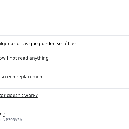
algunas otras que pueden ser útiles:
how I not read anything
 screen replacement
tor doesn't work?
ing
ng NP305V5A