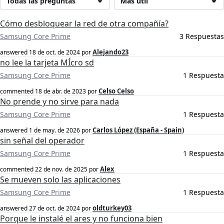
Todas las preguntas
Más útil
Cómo desbloquear la red de otra compañía?
Samsung Core Prime
3 Respuestas
Alejando23
answered
18 de oct. de 2024
por
no lee la tarjeta MÍcro sd
Samsung Core Prime
1 Respuesta
Celso Celso
commented
18 de abr. de 2023
por
No prende y no sirve para nada
Samsung Core Prime
1 Respuesta
Carlos López (España - Spain)
answered
1 de may. de 2026
por
sin señal del operador
Samsung Core Prime
1 Respuesta
Alex
commented
22 de nov. de 2025
por
Se mueven solo las aplicaciones
Samsung Core Prime
1 Respuesta
oldturkey03
answered
27 de oct. de 2024
por
Porque le instalé el ares y no funciona bien