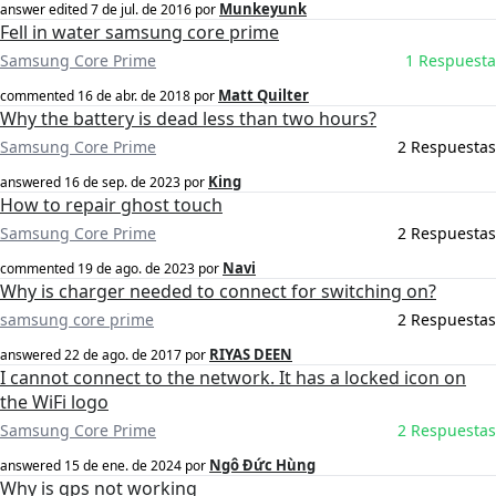
Munkeyunk
answer edited
7 de jul. de 2016
por
Fell in water samsung core prime
Samsung Core Prime
1 Respuesta
Matt Quilter
commented
16 de abr. de 2018
por
Why the battery is dead less than two hours?
Samsung Core Prime
2 Respuestas
King
answered
16 de sep. de 2023
por
How to repair ghost touch
Samsung Core Prime
2 Respuestas
Navi
commented
19 de ago. de 2023
por
Why is charger needed to connect for switching on?
samsung core prime
2 Respuestas
RIYAS DEEN
answered
22 de ago. de 2017
por
I cannot connect to the network. It has a locked icon on
the WiFi logo
Samsung Core Prime
2 Respuestas
Ngô Đức Hùng
answered
15 de ene. de 2024
por
Why is gps not working