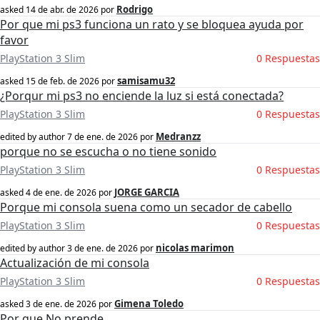
Rodrigo
asked
14 de abr. de 2026
por
Por que mi ps3 funciona un rato y se bloquea ayuda por
favor
PlayStation 3 Slim
0 Respuestas
samisamu32
asked
15 de feb. de 2026
por
¿Porqur mi ps3 no enciende la luz si está conectada?
PlayStation 3 Slim
0 Respuestas
Medranzz
edited by author
7 de ene. de 2026
por
porque no se escucha o no tiene sonido
PlayStation 3 Slim
0 Respuestas
JORGE GARCIA
asked
4 de ene. de 2026
por
Porque mi consola suena como un secador de cabello
PlayStation 3 Slim
0 Respuestas
nicolas marimon
edited by author
3 de ene. de 2026
por
Actualización de mi consola
PlayStation 3 Slim
0 Respuestas
Gimena Toledo
asked
3 de ene. de 2026
por
Por que No prende