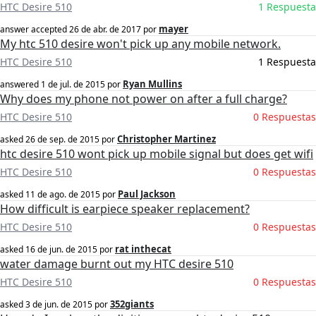
HTC Desire 510
1 Respuesta
mayer
answer accepted
26 de abr. de 2017
por
My htc 510 desire won't pick up any mobile network.
HTC Desire 510
1 Respuesta
Ryan Mullins
answered
1 de jul. de 2015
por
Why does my phone not power on after a full charge?
HTC Desire 510
0 Respuestas
Christopher Martinez
asked
26 de sep. de 2015
por
htc desire 510 wont pick up mobile signal but does get wifi
HTC Desire 510
0 Respuestas
Paul Jackson
asked
11 de ago. de 2015
por
How difficult is earpiece speaker replacement?
HTC Desire 510
0 Respuestas
rat inthecat
asked
16 de jun. de 2015
por
water damage burnt out my HTC desire 510
HTC Desire 510
0 Respuestas
352giants
asked
3 de jun. de 2015
por