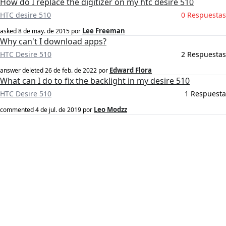
How do I replace the digitizer on my htc desire 510
HTC desire 510
0 Respuestas
Lee Freeman
asked
8 de may. de 2015
por
Why can't I download apps?
HTC Desire 510
2 Respuestas
Edward Flora
answer deleted
26 de feb. de 2022
por
What can I do to fix the backlight in my desire 510
HTC Desire 510
1 Respuesta
Leo Modzz
commented
4 de jul. de 2019
por