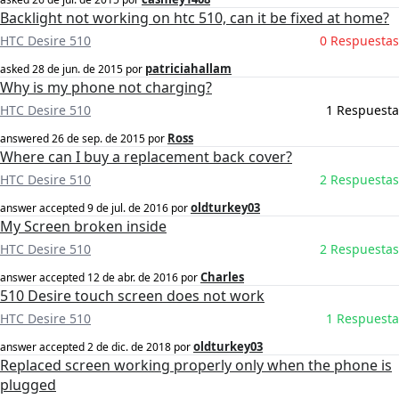
Backlight not working on htc 510, can it be fixed at home?
HTC Desire 510
0 Respuestas
patriciahallam
asked
28 de jun. de 2015
por
Why is my phone not charging?
HTC Desire 510
1 Respuesta
Ross
answered
26 de sep. de 2015
por
Where can I buy a replacement back cover?
HTC Desire 510
2 Respuestas
oldturkey03
answer accepted
9 de jul. de 2016
por
My Screen broken inside
HTC Desire 510
2 Respuestas
Charles
answer accepted
12 de abr. de 2016
por
510 Desire touch screen does not work
HTC Desire 510
1 Respuesta
oldturkey03
answer accepted
2 de dic. de 2018
por
Replaced screen working properly only when the phone is
plugged