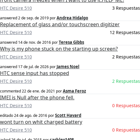
front camera freezes when I want to use it.HELP ME!
HTC Desire 510
3 Respuestas
Andrea Hidalgo
answered
2 de sep. de 2019
por
Replacement of glass and/or touchscreen digitizer
HTC Desire 510
12 Respuestas
Teresa Gibbs
answered
14 de nov. de 2016
por
Why is my phone stuck on the starting up screen?
HTC Desire 510
2 Respuestas
James Noel
answered
17 de jul. de 2026
por
HTC sense input has stopped
HTC Desire 510
2 Respuestas
Asma Feroz
commented
22 de ene. de 2021
por
IMEI is Null after the phone fell.
HTC Desire 510
0 Respuestas
Scott Havard
editado
24 de ago. de 2016
por
wont turn on whit charged battery
HTC Desire 510
0 Respuestas
cashley1408
asked
26 de jul. de 2015
por