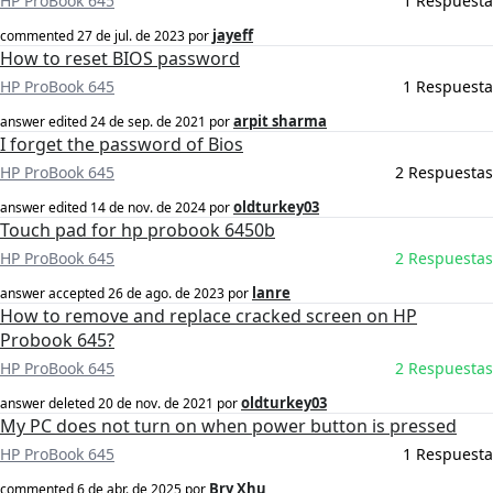
HP ProBook 645
1 Respuesta
jayeff
commented
27 de jul. de 2023
por
How to reset BIOS password
HP ProBook 645
1 Respuesta
arpit sharma
answer edited
24 de sep. de 2021
por
I forget the password of Bios
HP ProBook 645
2 Respuestas
oldturkey03
answer edited
14 de nov. de 2024
por
Touch pad for hp probook 6450b
HP ProBook 645
2 Respuestas
lanre
answer accepted
26 de ago. de 2023
por
How to remove and replace cracked screen on HP
Probook 645?
HP ProBook 645
2 Respuestas
oldturkey03
answer deleted
20 de nov. de 2021
por
My PC does not turn on when power button is pressed
HP ProBook 645
1 Respuesta
Bry Xhu
commented
6 de abr. de 2025
por