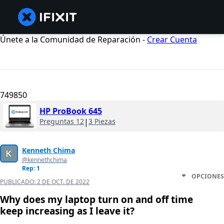
Únete a la Comunidad de Reparación -
Crear Cuenta
749850
HP ProBook 645
Preguntas 12
|
3 Piezas
Kenneth Chima
@kennethchima
Rep: 1
OPCIONES
PUBLICADO:
2 DE OCT. DE 2022
Why does my laptop turn on and off time
keep increasing as I leave it?