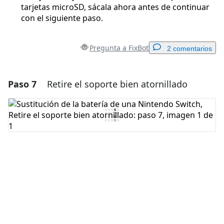
tarjetas microSD, sácala ahora antes de continuar
con el siguiente paso.
Pregunta a FixBot
2 comentarios
Paso 7
Retire el soporte bien atornillado
Agregar un comentario
Agregar Comentario
Cancelar
Publicar comentario