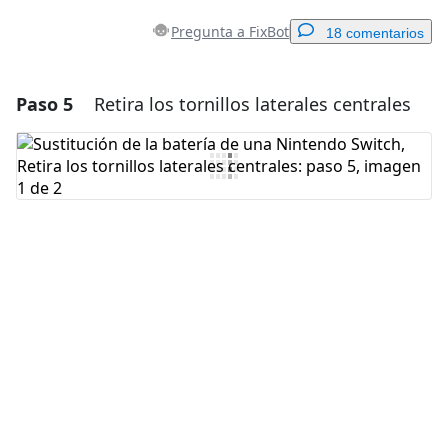
Pregunta a FixBot
18 comentarios
Paso 5
Retira los tornillos laterales centrales
Agregar un comentario
Agregar Comentario
Cancelar
Publicar comentario