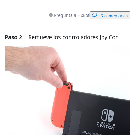
Pregunta a FixBot
3 comentarios
Paso 2
Remueve los controladores Joy Con
Agregar un comentario
Agregar Comentario
Cancelar
Publicar comentario