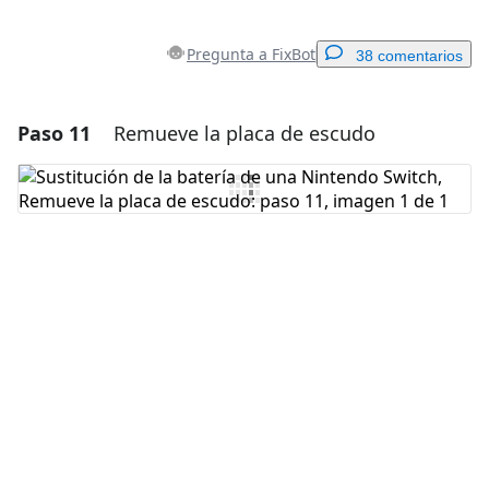
Pregunta a FixBot
38 comentarios
Paso 11
Remueve la placa de escudo
Agregar un comentario
Agregar Comentario
Cancelar
Publicar comentario