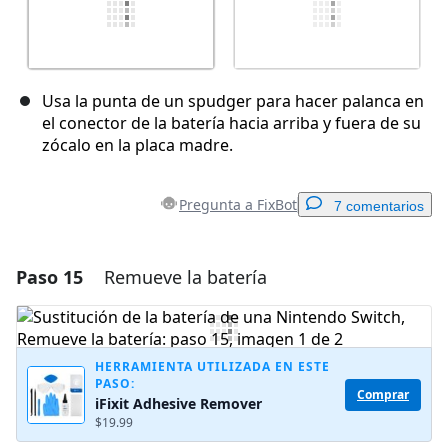
Usa la punta de un spudger para hacer palanca en
el conector de la batería hacia arriba y fuera de su
zócalo en la placa madre.
Pregunta a FixBot
7 comentarios
Paso 15
Remueve la batería
Agregar un comentario
Agregar Comentario
HERRAMIENTA UTILIZADA EN ESTE
PASO:
Comprar
iFixit Adhesive Remover
Cancelar
Publicar comentario
$19.99