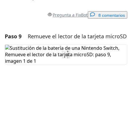
Pregunta a FixBot
8 comentarios
Paso 9
Remueve el lector de la tarjeta microSD
Agregar un comentario
Agregar Comentario
Cancelar
Publicar comentario