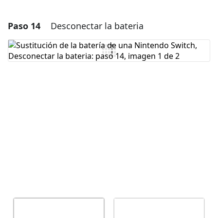
Paso 14
Desconectar la bateria
Agregar un comentario
Agregar Comentario
Cancelar
Publicar comentario