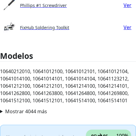
Ver
Phillips #1 Screwdriver
Ver
FixHub Soldering Toolkit
Modelos
10640212010, 10641012100, 10641012101, 10641012104,
10641014100, 10641014101, 10641014104, 10641123212,
10641212100, 10641212101, 10641214100, 10641214101,
10641262800, 10641263800, 10641264800, 10641269800,
10641512100, 10641512101, 10641514100, 10641514101
Mostrar 4044 más
en
es
100%