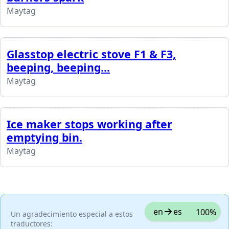
Maytag
Glasstop electric stove F1 & F3,
beeping, beeping...
Maytag
Ice maker stops working after
emptying bin.
Maytag
en
es
100%
Un agradecimiento especial a estos
traductores: