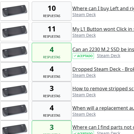
10
Where can I buy Left and r
Steam Deck
RESPUESTAS
11
My L1 Button wont Click in
Steam Deck
RESPUESTAS
4
Can an 2230 M.2 SSD be in
Steam Deck
ACEPTADO
RESPUESTAS
4
Dropped Steam Deck - Bro
Steam Deck
RESPUESTAS
3
How to remove stripped s
Steam Deck
RESPUESTAS
4
When will a replacement au
Steam Deck
RESPUESTAS
3
Where can I find parts not o
Steam Deck
ACEPTADO