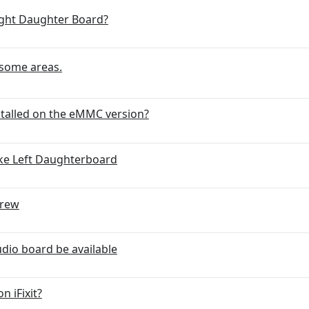
ight Daughter Board?
 some areas.
stalled on the eMMC version?
ke Left Daughterboard
crew
dio board be available
n iFixit?