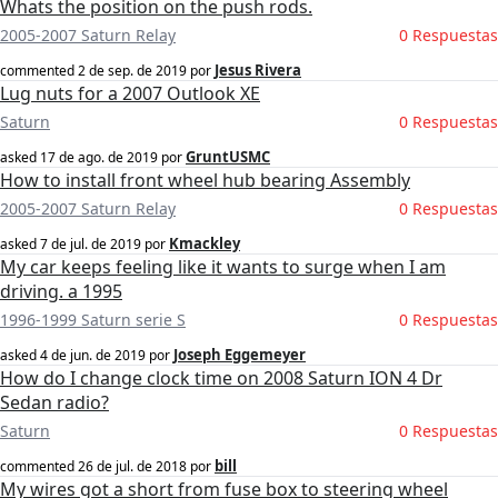
Whats the position on the push rods.
2005-2007 Saturn Relay
0 Respuestas
Jesus Rivera
commented
2 de sep. de 2019
por
Lug nuts for a 2007 Outlook XE
Saturn
0 Respuestas
GruntUSMC
asked
17 de ago. de 2019
por
How to install front wheel hub bearing Assembly
2005-2007 Saturn Relay
0 Respuestas
Kmackley
asked
7 de jul. de 2019
por
My car keeps feeling like it wants to surge when I am
driving. a 1995
1996-1999 Saturn serie S
0 Respuestas
Joseph Eggemeyer
asked
4 de jun. de 2019
por
How do I change clock time on 2008 Saturn ION 4 Dr
Sedan radio?
Saturn
0 Respuestas
bill
commented
26 de jul. de 2018
por
My wires got a short from fuse box to steering wheel