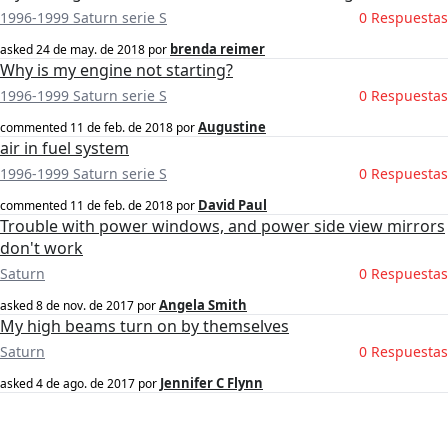
1996-1999 Saturn serie S
0 Respuestas
brenda reimer
asked
24 de may. de 2018
por
Why is my engine not starting?
1996-1999 Saturn serie S
0 Respuestas
Augustine
commented
11 de feb. de 2018
por
air in fuel system
1996-1999 Saturn serie S
0 Respuestas
David Paul
commented
11 de feb. de 2018
por
Trouble with power windows, and power side view mirrors
don't work
Saturn
0 Respuestas
Angela Smith
asked
8 de nov. de 2017
por
My high beams turn on by themselves
Saturn
0 Respuestas
Jennifer C Flynn
asked
4 de ago. de 2017
por