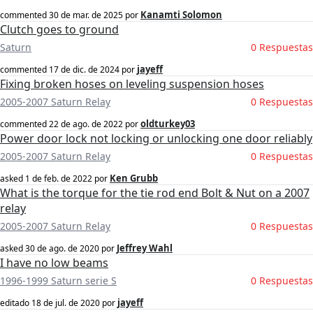
Kanamti Solomon
commented
30 de mar. de 2025
por
Clutch goes to ground
Saturn
0 Respuestas
jayeff
commented
17 de dic. de 2024
por
Fixing broken hoses on leveling suspension hoses
2005-2007 Saturn Relay
0 Respuestas
oldturkey03
commented
22 de ago. de 2022
por
Power door lock not locking or unlocking one door reliably
2005-2007 Saturn Relay
0 Respuestas
Ken Grubb
asked
1 de feb. de 2022
por
What is the torque for the tie rod end Bolt & Nut on a 2007
relay
2005-2007 Saturn Relay
0 Respuestas
Jeffrey Wahl
asked
30 de ago. de 2020
por
I have no low beams
1996-1999 Saturn serie S
0 Respuestas
jayeff
editado
18 de jul. de 2020
por