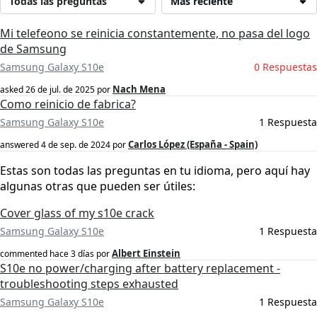
Todas las preguntas
Más reciente
Mi telefeono se reinicia constantemente, no pasa del logo
de Samsung
Samsung Galaxy S10e
0 Respuestas
Nach Mena
asked
26 de jul. de 2025
por
Como reinicio de fabrica?
Samsung Galaxy S10e
1 Respuesta
Carlos López (España - Spain)
answered
4 de sep. de 2024
por
Estas son todas las preguntas en tu idioma, pero aquí hay
algunas otras que pueden ser útiles:
Cover glass of my s10e crack
Samsung Galaxy S10e
1 Respuesta
Albert Einstein
commented
hace 3 días
por
S10e no power/charging after battery replacement -
troubleshooting steps exhausted
Samsung Galaxy S10e
1 Respuesta