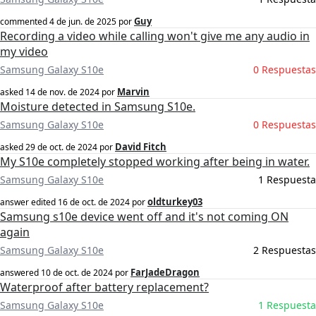
Guy
commented
4 de jun. de 2025
por
Recording a video while calling won't give me any audio in
my video
Samsung Galaxy S10e
0 Respuestas
Marvin
asked
14 de nov. de 2024
por
Moisture detected in Samsung S10e.
Samsung Galaxy S10e
0 Respuestas
David Fitch
asked
29 de oct. de 2024
por
My S10e completely stopped working after being in water.
Samsung Galaxy S10e
1 Respuesta
oldturkey03
answer edited
16 de oct. de 2024
por
Samsung s10e device went off and it's not coming ON
again
Samsung Galaxy S10e
2 Respuestas
FarJadeDragon
answered
10 de oct. de 2024
por
Waterproof after battery replacement?
Samsung Galaxy S10e
1 Respuesta