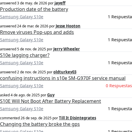
jayeff
answered
3 de may. de 2026
por
Production date of the battery
Samsung Galaxy S10e
1 Respuesta
Jesse Hooton
answered
24 de mar. de 2026
por
Rmove viruses Pop-ups and adds
Samsung Galaxy S10e
1 Respuesta
Jerry Wheeler
answered
5 de nov. de 2025
por
S10e lagging charger?
Samsung Galaxy S10e
1 Respuesta
oldturkey03
answered
2 de nov. de 2025
por
confusing instructions in s10e SM-G970F service manual
Samsung Galaxy S10e
0 Respuestas
Guy
asked
4 de ago. de 2025
por
S10E Will Not Boot After Battery Replacement
Samsung Galaxy S10e
1 Respuesta
Till It Disintegrates
commented
26 de sep. de 2025
por
Changing the battery broke the gps
Samsung Galaxy S10e
1 Respuesta