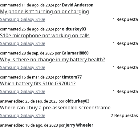
David Anderson
commented
11 de ago. de 2024
por
My phone isn’t turning on or charging
Samsung Galaxy S10e
1 Respuesta
oldturkey03
commented
26 de ago. de 2024
por
S10e microphone not working on calls
Samsung Galaxy S10e
1 Respuesta
Calamari8860
commented
28 de sep. de 2025
por
Why is there no change in my battery health?
Samsung Galaxy S10e
1 Respuesta
timtom77
commented
16 de mar. de 2024
por
Which battery fits S10e G970U1?
Samsung Galaxy S10e
1 Respuesta
oldturkey03
answer edited
25 de sep. de 2023
por
Where can I buy a pre-assembled screen/frame
Samsung Galaxy S10e
2 Respuestas
Jerry Wheeler
answer edited
10 de ago. de 2023
por