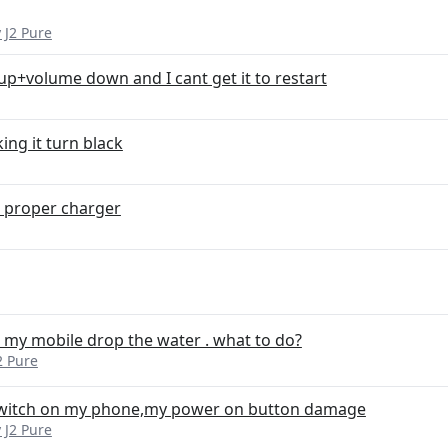
 J2 Pure
p+volume down and I cant get it to restart
ng it turn black
 proper charger
 my mobile drop the water . what to do?
2 Pure
 switch on my phone,my power on button damage
 J2 Pure