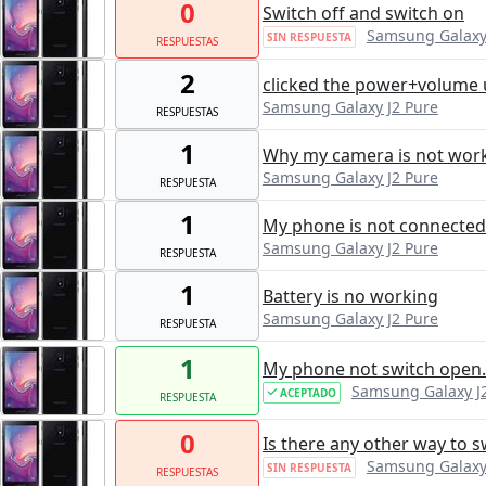
0
Switch off and switch on
Samsung Galaxy
SIN RESPUESTA
RESPUESTAS
2
clicked the power+volume u
Samsung Galaxy J2 Pure
RESPUESTAS
1
Why my camera is not worki
Samsung Galaxy J2 Pure
RESPUESTA
1
My phone is not connected
Samsung Galaxy J2 Pure
RESPUESTA
1
Battery is no working
Samsung Galaxy J2 Pure
RESPUESTA
1
My phone not switch open.
Samsung Galaxy J
ACEPTADO
RESPUESTA
0
Is there any other way to
Samsung Galaxy
SIN RESPUESTA
RESPUESTAS