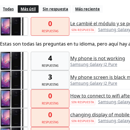
Todas
Más útil
Sin respuesta
Más reciente
0
Le cambié el módulo y se p
Samsung Galaxy
SIN RESPUESTA
RESPUESTAS
Estas son todas las preguntas en tu idioma, pero aquí hay 
4
My phone is not working
Samsung Galaxy J2 Pure
RESPUESTAS
3
My phone screen is black 
Samsung Galaxy J2 Pure
RESPUESTAS
0
How to connect to wifi afte
Samsung Galaxy
SIN RESPUESTA
RESPUESTAS
0
changing display of mobile
Samsung Galaxy
SIN RESPUESTA
RESPUESTAS