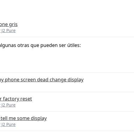
one gris
 J2 Pure
algunas otras que pueden ser útiles:
my phone screen dead change display
r factory reset
 J2 Pure
 tell me some display
 J2 Pure