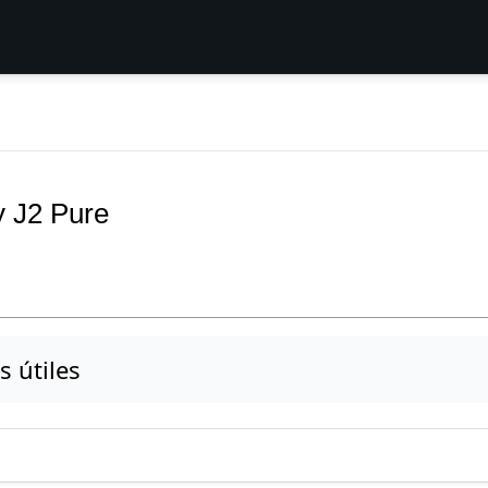
y J2 Pure
s útiles