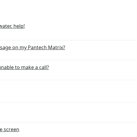
ater. help!
ssage on my Pantech Matrix?
nable to make a call?
de screen