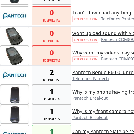
0
I can't download anything
Teléfonos Pante
SIN RESPUESTA
RESPUESTAS
0
wont upload sound with vi
Pantech CDM89
SIN RESPUESTA
RESPUESTAS
0
Why wont my videos play 
Pantech CDM89
SIN RESPUESTA
RESPUESTAS
2
Pantech Renue P6030 unres
Teléfonos Pantech
RESPUESTAS
1
Why is my phone having tr
Pantech Breakout
RESPUESTA
1
Why is my front camera no
Pantech Breakout
RESPUESTA
1
Can my Pantech Slate be re