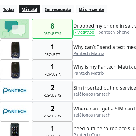
Todas
Más útil
Sin respuesta
Más reciente
8
Dropped my phone in salt w
pantech phone
ACEPTADO
RESPUESTAS
1
Why can't I send a text me
Pantech Matrix
RESPUESTA
1
Why is my Pantech Matrix u
Pantech Matrix
RESPUESTA
2
Sim inserted but no service
Teléfonos Pantech
RESPUESTAS
2
Where can I get a SIM card
Teléfonos Pantech
RESPUESTAS
1
need outline to replace sli
Pantech Crux
RESPUESTA