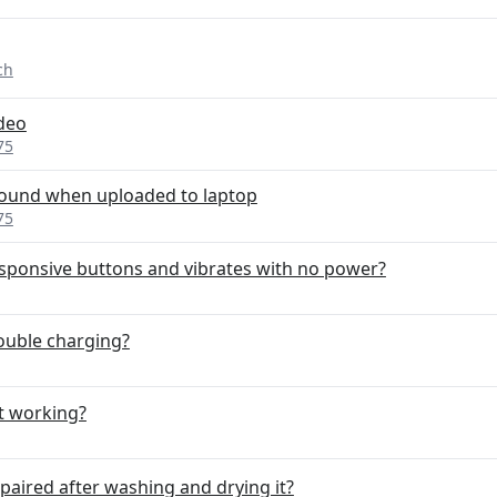
ch
deo
75
sound when uploaded to laptop
75
ponsive buttons and vibrates with no power?
ouble charging?
t working?
paired after washing and drying it?