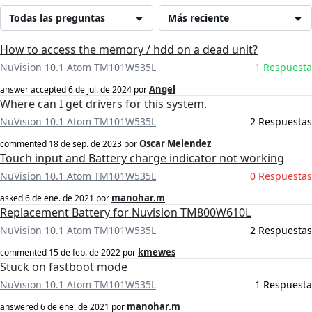
Todas las preguntas
Más reciente
How to access the memory / hdd on a dead unit?
NuVision 10.1 Atom TM101W535L
1 Respuesta
Angel
answer accepted
6 de jul. de 2024
por
Where can I get drivers for this system.
NuVision 10.1 Atom TM101W535L
2 Respuestas
Oscar Melendez
commented
18 de sep. de 2023
por
Touch input and Battery charge indicator not working
NuVision 10.1 Atom TM101W535L
0 Respuestas
manohar.m
asked
6 de ene. de 2021
por
Replacement Battery for Nuvision TM800W610L
NuVision 10.1 Atom TM101W535L
2 Respuestas
kmewes
commented
15 de feb. de 2022
por
Stuck on fastboot mode
NuVision 10.1 Atom TM101W535L
1 Respuesta
manohar.m
answered
6 de ene. de 2021
por