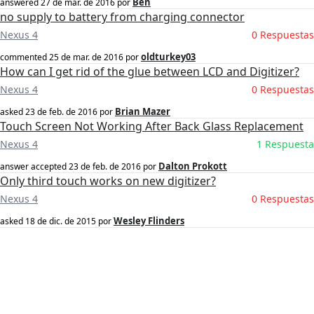
Ben
answered
27 de mar. de 2016
por
no supply to battery from charging connector
Nexus 4
0 Respuestas
oldturkey03
commented
25 de mar. de 2016
por
How can I get rid of the glue between LCD and Digitizer?
Nexus 4
0 Respuestas
Brian Mazer
asked
23 de feb. de 2016
por
Touch Screen Not Working After Back Glass Replacement
Nexus 4
1 Respuesta
Dalton Prokott
answer accepted
23 de feb. de 2016
por
Only third touch works on new digitizer?
Nexus 4
0 Respuestas
Wesley Flinders
asked
18 de dic. de 2015
por