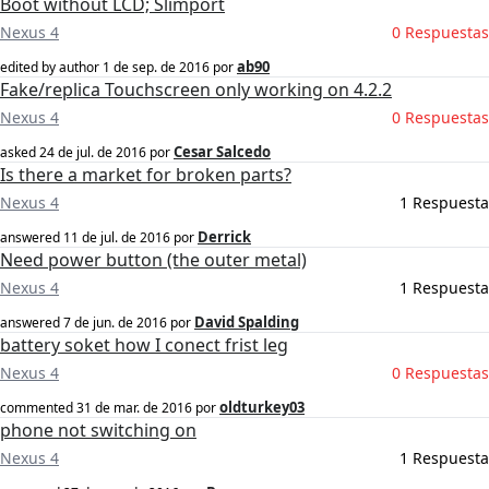
Boot without LCD; Slimport
Nexus 4
0 Respuestas
ab90
edited by author
1 de sep. de 2016
por
Fake/replica Touchscreen only working on 4.2.2
Nexus 4
0 Respuestas
Cesar Salcedo
asked
24 de jul. de 2016
por
Is there a market for broken parts?
Nexus 4
1 Respuesta
Derrick
answered
11 de jul. de 2016
por
Need power button (the outer metal)
Nexus 4
1 Respuesta
David Spalding
answered
7 de jun. de 2016
por
battery soket how I conect frist leg
Nexus 4
0 Respuestas
oldturkey03
commented
31 de mar. de 2016
por
phone not switching on
Nexus 4
1 Respuesta