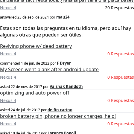
La pantalla tactil está loca. ¿Falla la pantalla o la placa base?
Nexus 4
20 Respuestas
mau24
answered
23 de sep. de 2024
por
Estas son todas las preguntas en tu idioma, pero aquí hay
algunas otras que pueden ser útiles:
Reviving phone w/ dead battery
Nexus 4
0 Respuestas
F Dryer
commented
1 de jun. de 2022
por
My Screen went blank after android update
Nexus 4
0 Respuestas
Vaishak Kandoth
asked
22 de nov. de 2017
por
optimizing and auto power off
Nexus 4
0 Respuestas
delfin carino
asked
24 de jul. de 2017
por
broken battery pin, phone no longer charges, help!
Nexus 4
0 Respuestas
Lorenzo Popoli
asked
10 de jul. de 2017
por