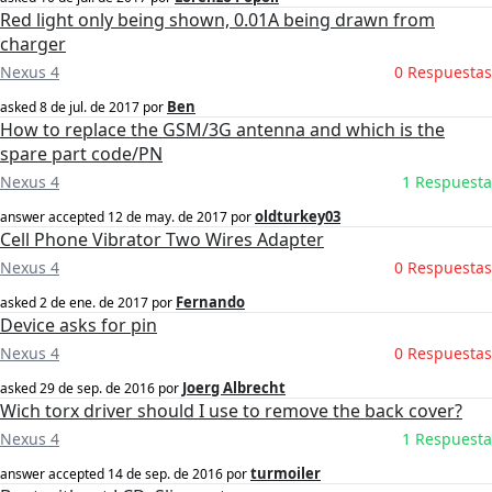
Red light only being shown, 0.01A being drawn from
charger
Nexus 4
0 Respuestas
Ben
asked
8 de jul. de 2017
por
How to replace the GSM/3G antenna and which is the
spare part code/PN
Nexus 4
1 Respuesta
oldturkey03
answer accepted
12 de may. de 2017
por
Cell Phone Vibrator Two Wires Adapter
Nexus 4
0 Respuestas
Fernando
asked
2 de ene. de 2017
por
Device asks for pin
Nexus 4
0 Respuestas
Joerg Albrecht
asked
29 de sep. de 2016
por
Wich torx driver should I use to remove the back cover?
Nexus 4
1 Respuesta
turmoiler
answer accepted
14 de sep. de 2016
por