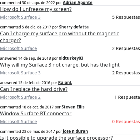
Adrian Aponte
commented
30 de ago. de 2022
por
How do I unfreeze my screen?
Microsoft Surface 3
5 Respuestas
Sherry defatta
commented
5 de dic. de 2017
por
Can I charge my surface pro without the magnetic
charger?
Microsoft Surface
2 Respuestas
oldturkey03
answered
14 de sep. de 2018
por
Why will my Surface 3 not charge, but has the light
Microsoft Surface 3
2 Respuestas
RaianL
answered
15 de feb. de 2016
por
Can I replace the hard drive?
Microsoft Surface 2
1 Respuesta
Steven Ellis
commented
18 de oct. de 2017
por
Window Surface RT connector
Microsoft Surface
0 Respuestas
jose n duran
commented
23 de mar. de 2017
por
Is it possible to upgrade the surface processor?