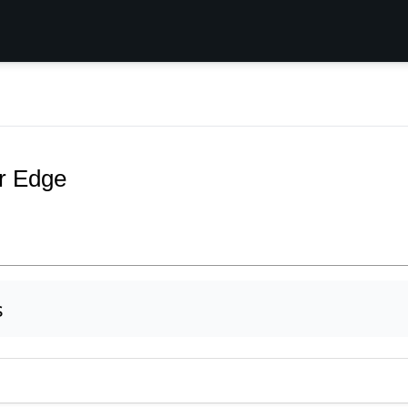
or Edge
s