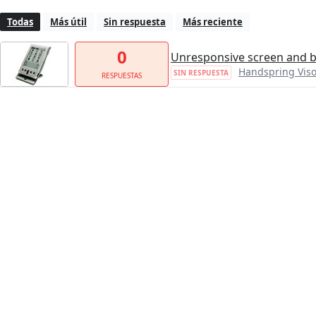
Todas
Más útil
Sin respuesta
Más reciente
0
Unresponsive screen and 
Handspring Vis
SIN RESPUESTA
RESPUESTAS