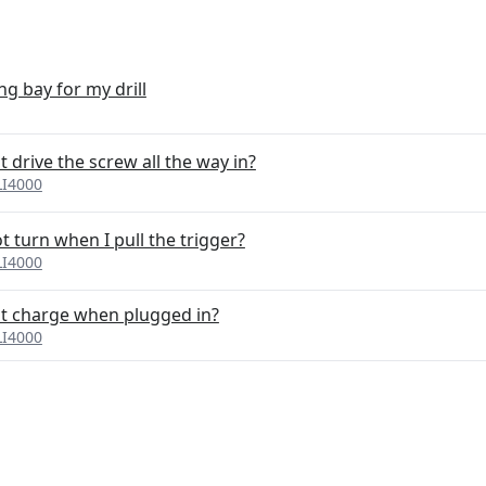
g bay for my drill
 drive the screw all the way in?
LI4000
t turn when I pull the trigger?
LI4000
ot charge when plugged in?
LI4000