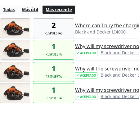
Todas
Más útil
Más reciente
2
Where can I buy the chargin
Black and Decker LI4000
RESPUESTAS
1
Why will my screwdriver not
Black and Decker 
ACEPTADO
RESPUESTA
1
Why will the screwdriver no
Black and Decker 
ACEPTADO
RESPUESTA
1
Why will my screwdriver n
Black and Decker 
ACEPTADO
RESPUESTA