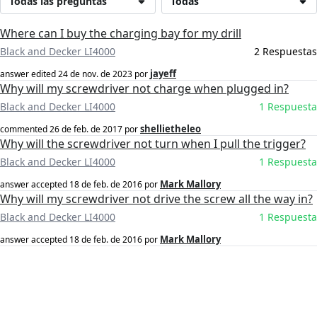
Todas las preguntas
Todas
Where can I buy the charging bay for my drill
Black and Decker LI4000
2 Respuestas
jayeff
answer edited
24 de nov. de 2023
por
Why will my screwdriver not charge when plugged in?
Black and Decker LI4000
1 Respuesta
shellietheleo
commented
26 de feb. de 2017
por
Why will the screwdriver not turn when I pull the trigger?
Black and Decker LI4000
1 Respuesta
Mark Mallory
answer accepted
18 de feb. de 2016
por
Why will my screwdriver not drive the screw all the way in?
Black and Decker LI4000
1 Respuesta
Mark Mallory
answer accepted
18 de feb. de 2016
por