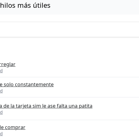
hilos más útiles
rreglar
id
de solo constantemente
id
de la tarjeta sim le ase falta una patita
id
de comprar
id