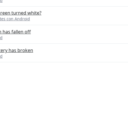
id
creen turned white?
ntes con Android
has fallen off
id
tery has broken
id