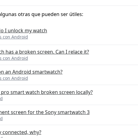
algunas otras que pueden ser útiles:
o I unlock my watch
es con Android
 has a broken screen. Can I relace it?
es con Android
on an Android smartwatch?
es con Android
t pro smart watch broken screen locally?
id
ment screen for the Sony smartwatch 3
id
y connected, why?