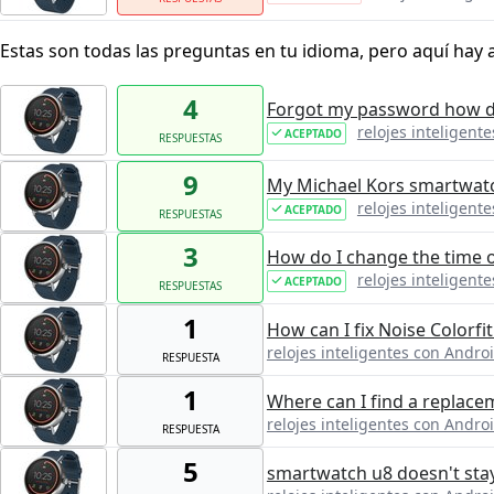
Estas son todas las preguntas en tu idioma, pero aquí hay 
4
Forgot my password how d
relojes inteligent
ACEPTADO
RESPUESTAS
9
My Michael Kors smartwatch
relojes inteligent
ACEPTADO
RESPUESTAS
3
How do I change the time 
relojes inteligent
ACEPTADO
RESPUESTAS
1
How can I fix Noise Colorfi
relojes inteligentes con Andro
RESPUESTA
1
Where can I find a replace
relojes inteligentes con Andro
RESPUESTA
5
smartwatch u8 doesn't sta