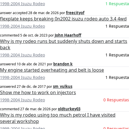
1998-2004 Isuzu Rodeo
1 Respuesta
freecityof
answer accepted
28 de mar. de 2026
por
flexplate keeps breaking 0n2002 isuzu rodeo auto 3.4 4wd
1998-2004 Isuzu Rodeo
1 Respuesta
John Haarhoff
commented
5 de oct. de 2023
por
Why is my rodeo runs but suddenly shuts down and starts
back
1998-2004 Isuzu Rodeo
1 Respuesta
brandon k
answered
10 de abr. de 2021
por
My engine started overheating and belt is loose
1998-2004 Isuzu Rodeo
1 Respuesta
sm_vulkus
answered
27 de dic. de 2017
por
Show me how to work on injectors
1998-2004 Isuzu Rodeo
0 Respuestas
oldturkey03
commented
27 de mar. de 2026
por
Why is my rodeo using too much petrol I have visited
several workshop
1998-2004 Isuzu Rodeo
0 Respuestas