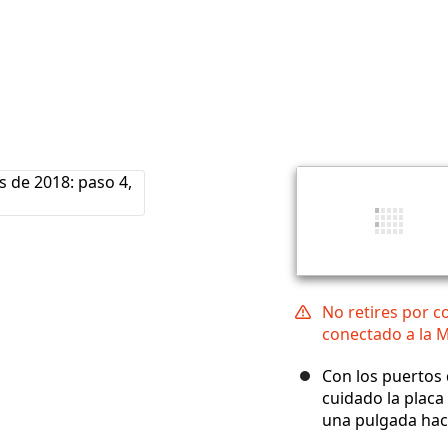
No retires por c
conectado a la 
Con los puertos 
cuidado la placa
una pulgada haci