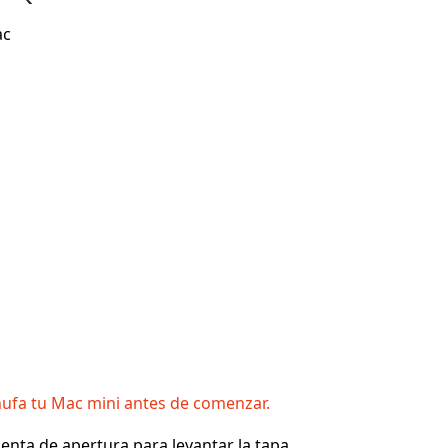
ac
ufa tu Mac mini antes de comenzar.
nta de apertura para levantar la tapa