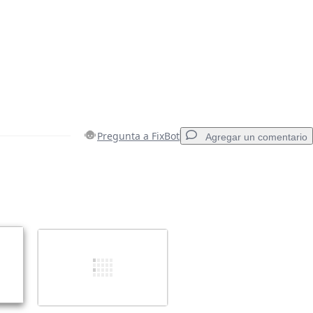
Pregunta a FixBot
Agregar un comentario
Agregar un comentario
Cancelar
Publicar comentario