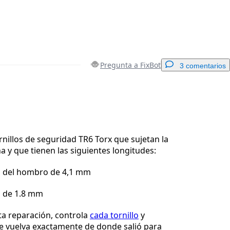
Pregunta a FixBot
3 comentarios
Agregar un comentario
ornillos de seguridad TR6 Torx que sujetan la
na y que tienen las siguientes longitudes:
Cancelar
Publicar comentario
os del hombro de 4,1 mm
os de 1.8 mm
ta reparación, controla
cada tornillo
y
e vuelva exactamente de donde salió para