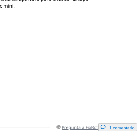
c mini.
Pregunta a FixBot
1 comentario