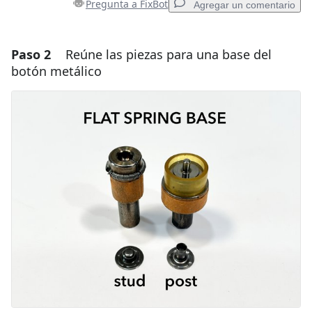
Pregunta a FixBot
Agregar un comentario
Paso 2
Reúne las piezas para una base del
Agregar un comentario
botón metálico
Agregar Comentario
Cancelar
Publicar comentario