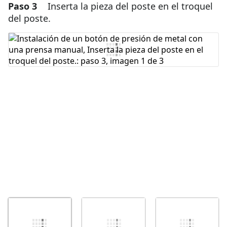
Paso 3
Inserta la pieza del poste en el troquel
Agregar un comentario
del poste.
Agregar Comentario
Cancelar
Publicar comentario