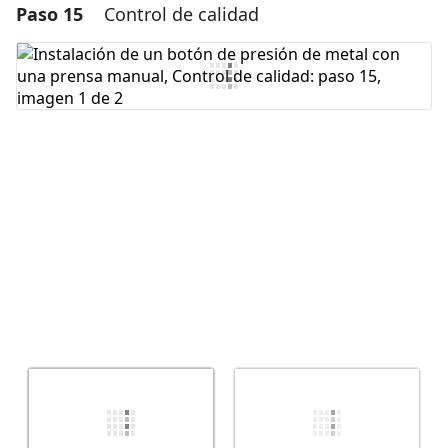
Paso 15
Control de calidad
Agregar un comentario
Agregar Comentario
Cancelar
Publicar comentario