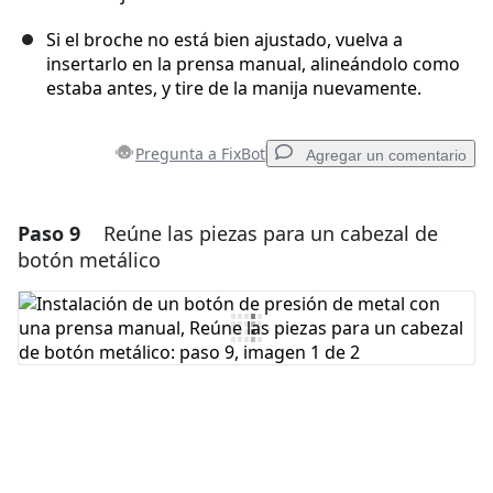
Si el broche no está bien ajustado, vuelva a
insertarlo en la prensa manual, alineándolo como
estaba antes, y tire de la manija nuevamente.
Pregunta a FixBot
Agregar un comentario
Paso 9
Reúne las piezas para un cabezal de
Agregar un comentario
botón metálico
Agregar Comentario
Cancelar
Publicar comentario