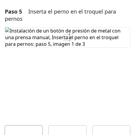
Paso 5
Inserta el perno en el troquel para
Agregar un comentario
pernos
Agregar Comentario
Cancelar
Publicar comentario