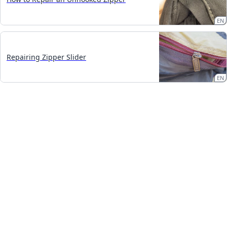
EN
Repairing Zipper Slider
EN