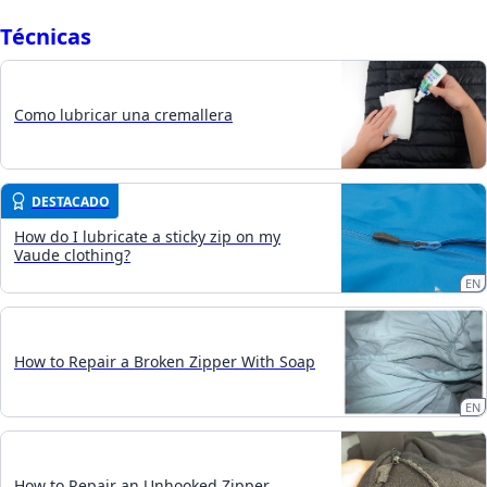
Técnicas
Como lubricar una cremallera
DESTACADO
How do I lubricate a sticky zip on my
Vaude clothing?
EN
How to Repair a Broken Zipper With Soap
EN
How to Repair an Unhooked Zipper