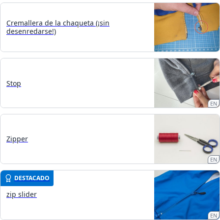
Cremallera de la chaqueta (¡sin
desenredarse!)
Stop
EN
Zipper
EN
DESTACADO
zip slider
EN